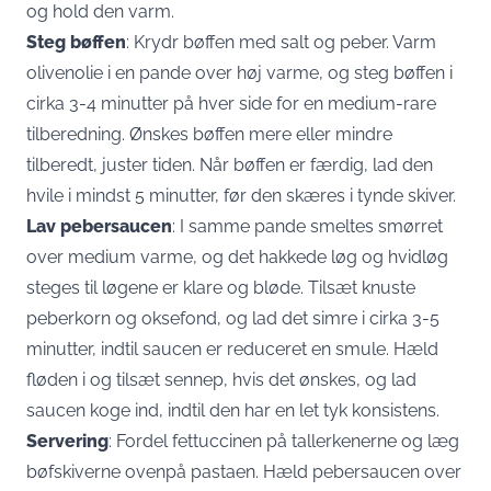
og hold den varm.
Steg bøffen
: Krydr bøffen med salt og peber. Varm
olivenolie i en pande over høj varme, og steg bøffen i
cirka 3-4 minutter på hver side for en medium-rare
tilberedning. Ønskes bøffen mere eller mindre
tilberedt, juster tiden. Når bøffen er færdig, lad den
hvile i mindst 5 minutter, før den skæres i tynde skiver.
Lav pebersaucen
: I samme pande smeltes smørret
over medium varme, og det hakkede løg og hvidløg
steges til løgene er klare og bløde. Tilsæt knuste
peberkorn og oksefond, og lad det simre i cirka 3-5
minutter, indtil saucen er reduceret en smule. Hæld
fløden i og tilsæt sennep, hvis det ønskes, og lad
saucen koge ind, indtil den har en let tyk konsistens.
Servering
: Fordel fettuccinen på tallerkenerne og læg
bøfskiverne ovenpå pastaen. Hæld pebersaucen over