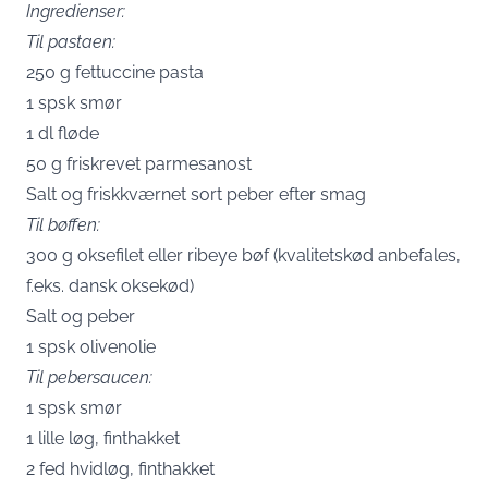
Ingredienser:
Til pastaen:
250 g fettuccine pasta
1 spsk smør
1 dl fløde
50 g friskrevet parmesanost
Salt og friskkværnet sort peber efter smag
Til bøffen:
300 g oksefilet eller ribeye bøf (kvalitetskød anbefales,
f.eks. dansk oksekød)
Salt og peber
1 spsk olivenolie
Til pebersaucen:
1 spsk smør
1 lille løg, finthakket
2 fed hvidløg, finthakket