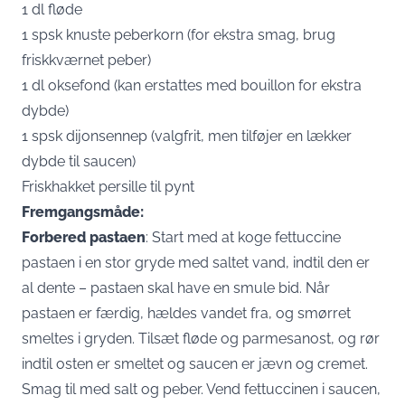
1 dl fløde
1 spsk knuste peberkorn (for ekstra smag, brug
friskkværnet peber)
1 dl oksefond (kan erstattes med bouillon for ekstra
dybde)
1 spsk dijonsennep (valgfrit, men tilføjer en lækker
dybde til saucen)
Friskhakket persille til pynt
Fremgangsmåde:
Forbered pastaen
: Start med at koge fettuccine
pastaen i en stor gryde med saltet vand, indtil den er
al dente – pastaen skal have en smule bid. Når
pastaen er færdig, hældes vandet fra, og smørret
smeltes i gryden. Tilsæt fløde og parmesanost, og rør
indtil osten er smeltet og saucen er jævn og cremet.
Smag til med salt og peber. Vend fettuccinen i saucen,