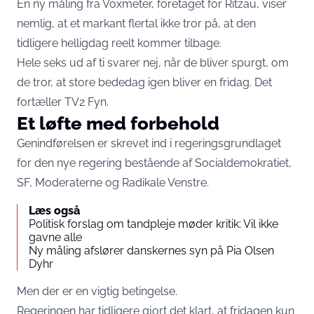
En ny måling fra Voxmeter, foretaget for Ritzau, viser
nemlig, at et markant flertal ikke tror på, at den
tidligere helligdag reelt kommer tilbage.
Hele seks ud af ti svarer nej, når de bliver spurgt, om
de tror, at store bededag igen bliver en fridag. Det
fortæller
TV2 Fyn
.
Et løfte med forbehold
Genindførelsen er skrevet ind i regeringsgrundlaget
for den nye regering bestående af Socialdemokratiet,
SF, Moderaterne og Radikale Venstre.
Læs også
Politisk forslag om tandpleje møder kritik: Vil ikke
gavne alle
Ny måling afslører danskernes syn på Pia Olsen
Dyhr
Men der er en vigtig betingelse.
Regeringen har tidligere gjort det klart, at fridagen kun