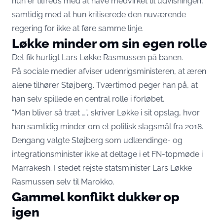
hun er tilfreds med at have medvirket til udvisningen,
samtidig med at hun kritiserede den nuværende
regering for ikke at føre samme linje.
Løkke minder om sin egen rolle
Det fik hurtigt Lars Løkke Rasmussen på banen.
På sociale medier afviser udenrigsministeren, at æren
alene tilhører Støjberg. Tværtimod peger han på, at
han selv spillede en central rolle i forløbet.
“Man bliver så træt …”, skriver Løkke i sit opslag, hvor
han samtidig minder om et politisk slagsmål fra 2018.
Dengang valgte Støjberg som udlændinge- og
integrationsminister ikke at deltage i et FN-topmøde i
Marrakesh. I stedet rejste statsminister Lars Løkke
Rasmussen selv til Marokko.
Gammel konflikt dukker op
igen