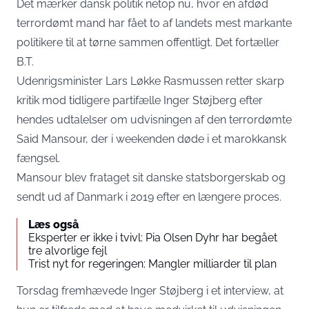
Det mærker dansk politik netop nu, hvor en afdød
terrordømt mand har fået to af landets mest markante
politikere til at tørne sammen offentligt. Det fortæller
B.T
.
Udenrigsminister Lars Løkke Rasmussen retter skarp
kritik mod tidligere partifælle Inger Støjberg efter
hendes udtalelser om udvisningen af den terrordømte
Said Mansour, der i weekenden døde i et marokkansk
fængsel.
Mansour blev frataget sit danske statsborgerskab og
sendt ud af Danmark i 2019 efter en længere proces.
Læs også
Eksperter er ikke i tvivl: Pia Olsen Dyhr har begået
tre alvorlige fejl
Trist nyt for regeringen: Mangler milliarder til plan
Torsdag fremhævede Inger Støjberg i et interview, at