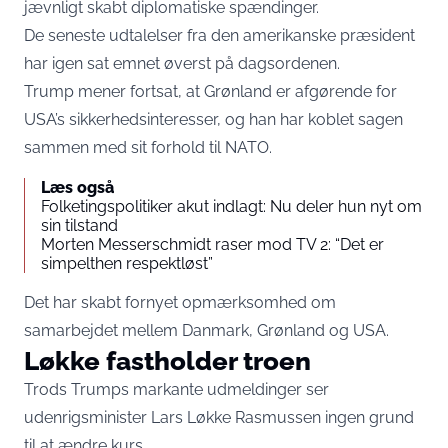
jævnligt skabt diplomatiske spændinger.
De seneste udtalelser fra den amerikanske præsident
har igen sat emnet øverst på dagsordenen.
Trump mener fortsat, at Grønland er afgørende for
USA’s sikkerhedsinteresser, og han har koblet sagen
sammen med sit forhold til NATO.
Læs også
Folketingspolitiker akut indlagt: Nu deler hun nyt om
sin tilstand
Morten Messerschmidt raser mod TV 2: “Det er
simpelthen respektløst”
Det har skabt fornyet opmærksomhed om
samarbejdet mellem Danmark, Grønland og USA.
Løkke fastholder troen
Trods Trumps markante udmeldinger ser
udenrigsminister Lars Løkke Rasmussen ingen grund
til at ændre kurs.