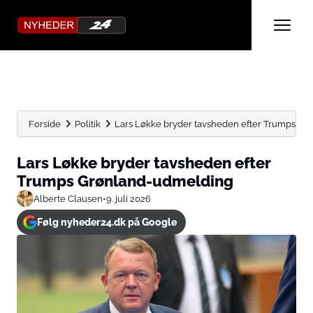
Forside
Politik
Lars Løkke bryder tavsheden efter Trumps G
Lars Løkke bryder tavsheden efter
Trumps Grønland-udmelding
Alberte Clausen
•
9. juli 2026
Følg nyheder24.dk på Google