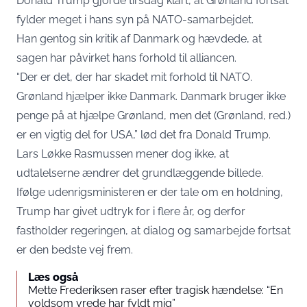
Donald Trump gjorde tirsdag klart, at Grønland fortsat
fylder meget i hans syn på NATO-samarbejdet.
Han gentog sin kritik af Danmark og hævdede, at
sagen har påvirket hans forhold til alliancen.
“Der er det, der har skadet mit forhold til NATO.
Grønland hjælper ikke Danmark. Danmark bruger ikke
penge på at hjælpe Grønland, men det (Grønland, red.)
er en vigtig del for USA,” lød det fra Donald Trump.
Lars Løkke Rasmussen mener dog ikke, at
udtalelserne ændrer det grundlæggende billede.
Ifølge udenrigsministeren er der tale om en holdning,
Trump har givet udtryk for i flere år, og derfor
fastholder regeringen, at dialog og samarbejde fortsat
er den bedste vej frem.
Læs også
Mette Frederiksen raser efter tragisk hændelse: “En
voldsom vrede har fyldt mig”