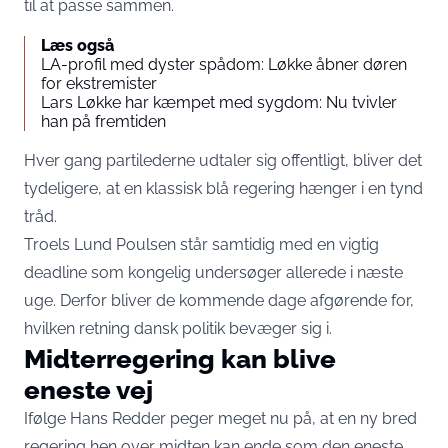
til at passe sammen.
Læs også
LA-profil med dyster spådom: Løkke åbner døren
for ekstremister
Lars Løkke har kæmpet med sygdom: Nu tvivler
han på fremtiden
Hver gang partilederne udtaler sig offentligt, bliver det
tydeligere, at en klassisk blå regering hænger i en tynd
tråd.
Troels Lund Poulsen står samtidig med en vigtig
deadline som kongelig undersøger allerede i næste
uge. Derfor bliver de kommende dage afgørende for,
hvilken retning dansk politik bevæger sig i.
Midterregering kan blive
eneste vej
Ifølge Hans Redder peger meget nu på, at en ny bred
regering hen over midten kan ende som den eneste