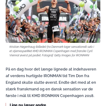
Kristian Høgenhaug (billedet) fra Danmark tager sensationelt sølv i
et stjernespækket KMD IRONMAN Copenhagen med franske Cyril
Viennot øverst på podiet. Fotograf: Getty Images for IRONMAN
På en dag hvor det længe lignede at indehaveren
af verdens hurtigste IRONMAN tid Tim Don fra
England skulle slutte øverst. Endte det med at en
stærk franskmand og en dansk sensation var de
første i mål til KMD IRONMAN Copenhagen 2018.
Lige nu læser andre