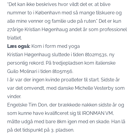
“Det kan ikke beskrives hvor vildt det er, at blive
nummer to i
København
med så mange tilskuere og
alle mine venner og familie ude på ruten.” Det er kun
27årige Kristian Høgenhaug andet år som professionel
triatlet.
Læs også:
Kom i form med yoga
Kristian Høgenhaug sluttede i tiden 8t02m53s, ny
personlig rekord. På tredjepladsen kom italienske
Guilo Molinari i tiden 8t05m56.
I år var der ingen kvinde proatleter til start. Sidste år
var det omvendt, med danske Michelle Vesterby som
vinder.
Engelske Tim Don, der brækkede nakken sidste år og
som kunne have kvalificeret sig til IRONMAN VM,
måtte udgå med bare 8km igen med en skade. Han lå
på det tidspunkt på 3. pladsen.