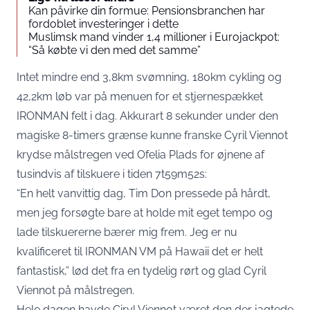
Kan påvirke din formue: Pensionsbranchen har
fordoblet investeringer i dette
Muslimsk mand vinder 1,4 millioner i Eurojackpot:
“Så købte vi den med det samme”
Intet mindre end 3,8km svømning, 180km cykling og
42,2km løb var på menuen for et stjernespækket
IRONMAN felt i dag. Akkurart 8 sekunder under den
magiske 8-timers grænse kunne franske Cyril Viennot
krydse målstregen ved Ofelia Plads for øjnene af
tusindvis af tilskuere i tiden 7t59m52s:
“En helt vanvittig dag, Tim Don pressede på hårdt,
men jeg forsøgte bare at holde mit eget tempo og
lade tilskuererne bærer mig frem. Jeg er nu
kvalificeret til IRONMAN VM på Hawaii det er helt
fantastisk,” lød det fra en tydelig rørt og glad Cyril
Viennot på målstregen.
Hele dagen havde Ciryl Viennot været den der jagtede