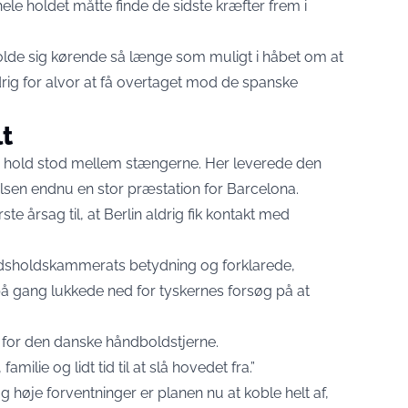
le holdet måtte finde de sidste kræfter frem i
holde sig kørende så længe som muligt i håbet om at
ig for alvor at få overtaget mod de spanske
lt
to hold stod mellem stængerne. Her leverede den
sen endnu en stor præstation for Barcelona.
e årsag til, at Berlin aldrig fik kontakt med
dsholdskammerats betydning og forklarede,
 gang lukkede ned for tyskernes forsøg på at
 for den danske håndboldstjerne.
ilie og lidt tid til at slå hovedet fra.”
 høje forventninger er planen nu at koble helt af,