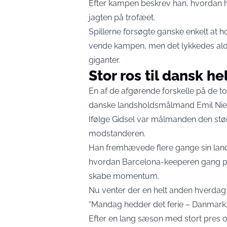
Efter kampen beskrev han, hvordan he
jagten på trofæet.
Spillerne forsøgte ganske enkelt at 
vende kampen, men det lykkedes aldr
giganter.
Stor ros til dansk he
En af de afgørende forskelle på de 
danske landsholdsmålmand Emil Niel
Ifølge Gidsel var målmanden den størst
modstanderen.
Han fremhævede flere gange sin lan
hvordan Barcelona-keeperen gang på
skabe momentum.
Nu venter der en helt anden hverdag
“Mandag hedder det ferie – Danmark, fam
Efter en lang sæson med stort pres og