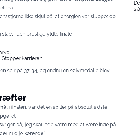
De
elona.
sl
sstjerne ikke skjul på, at energien var sluppet op
 slået i den prestigefyldte finale.
arvel
Stopper karrieren
 en sejr på 37-34, og endnu en sølvmedalje blev
kræfter
 i finalen, var det en spiller på absolut sidste
pgøret.
kriger på, jeg skal lade være med at være inde på
er mig jo kørende.”