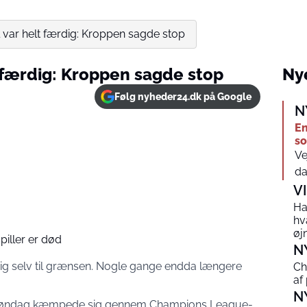
 var helt færdig: Kroppen sagde stop
t færdig: Kroppen sagde stop
Nye
Følg nyheder24.dk på Google
N
En
so
Ve
da
V
Ha
hv
øj
piller er død
N
sig selv til grænsen. Nogle gange endda længere
Ch
af
N
el søndag kæmpede sig gennem Champions League-