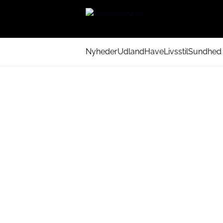
Nyheder
Udland
Have
Livsstil
Sundhed