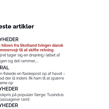
ste artikler
YHEDER
 hilsen fra Skotland tvinger dansk
mmervejr til at skifte retning
jret tager sig en drejning i løbet af
gen og det rammer…...
IRAL
n fiskede en flaskepost op af havet –
ad der lå indeni, fik ham til at spærre
nene op
YHEDER
okpris på populær færge: Tusindvis
 passagerer ramt
YHEDER