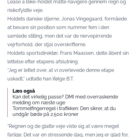
Lease a Bike-holdet måtte navigere gennem regn og
risikofyldte veje.
Holdets danske stjerne, Jonas Vingegaard, formåede
at bevare sin position som nummer fem i den
samlede stilling, men det var de nervepirrende
vejrforhold, der stjal overskrifterne.
Holdets sportsdirektør, Frans Maassen, delte åbent sin
lettelse efter etapens afslutning:
“Jeg er lettet over, at vi overlevede denne etape
uskadt,” udtalte han ifølge
B.T.
Læs også
Kan det virkelig passe? DMI med overraskende
melding om næste uge
Tommelfingerregel i trafikken: Den sikrer, at du
undgår bøde på 2.500 kroner
“Regnen og de glatte veje viste sig at være meget
farlige. Det var en stressende dag, men jeg er glad for,