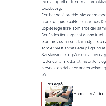
med at opretholde normal tarmaktivite
toiletbesøg.
Den har også præbiotiske egenskaber t
nærer de gode bakterier i tarmen. D
uopløselige fibre, som arbejder sa
Der findes flere typer af denne frugt,
blommer, som nemt kan indgå i den d
som er mest anbefalede på grund af d
Sveskevand er også værd at overveje,
flydende form uden at miste dens eg
nævnes, da det er en anden velsma
på.
Læs også
Mange begår denne 