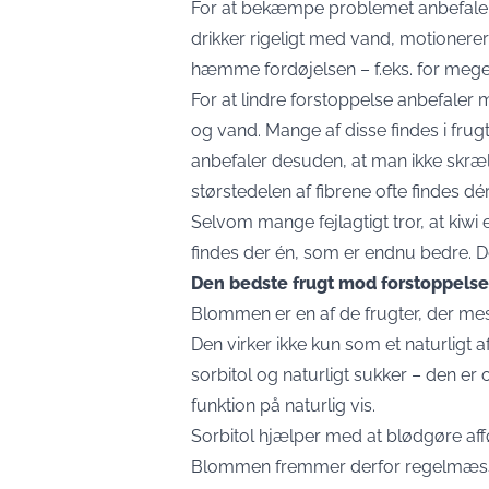
For at bekæmpe problemet anbefaler 
drikker rigeligt med vand, motioner
hæmme fordøjelsen – f.eks. for meget
For at lindre forstoppelse anbefaler 
og vand. Mange af disse findes i fr
anbefaler desuden, at man ikke skræll
størstedelen af fibrene ofte findes dér
Selvom mange fejlagtigt tror, at kiwi e
findes der én, som er endnu bedre. D
Den bedste frugt mod forstoppelse
Blommen er en af de frugter, der mes
Den virker ikke kun som et naturligt a
sorbitol og naturligt sukker – den er 
funktion på naturlig vis.
Sorbitol hjælper med at blødgøre aff
Blommen fremmer derfor regelmæssig 