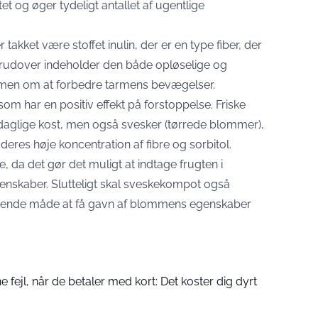
t og øger tydeligt antallet af ugentlige
akket være stoffet inulin, der er en type fiber, der
erudover indeholder den både opløselige og
mmen om at forbedre tarmens bevægelser.
 som har en positiv effekt på forstoppelse. Friske
aglige kost, men også svesker (tørrede blommer),
eres høje koncentration af fibre og sorbitol.
 da det gør det muligt at indtage frugten i
enskaber. Slutteligt skal sveskekompot også
gende måde at få gavn af blommens egenskaber
fejl, når de betaler med kort: Det koster dig dyrt