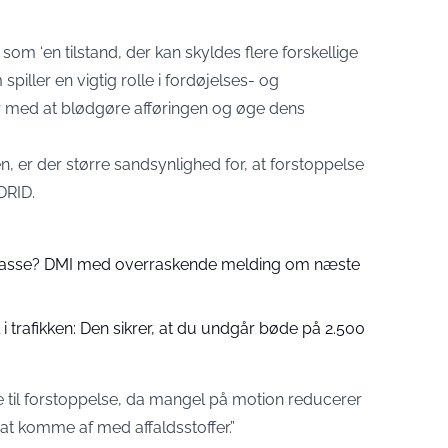
om ‘en tilstand, der kan skyldes flere forskellige
piller en vigtig rolle i fordøjelses- og
r med at blødgøre afføringen og øge dens
sten, er der større sandsynlighed for, at forstoppelse
DRID.
 passe? DMI med overraskende melding om næste
 trafikken: Den sikrer, at du undgår bøde på 2.500
ge til forstoppelse, da mangel på motion reducerer
at komme af med affaldsstoffer.”