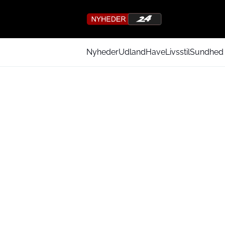
Nyheder
Udland
Have
Livsstil
Sundhed