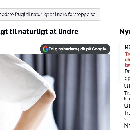
edste frugt til naturligt at lindre forstoppelse
t til naturligt at lindre
Nye
R
Følg nyheder24.dk på Google
Tr
ch
t
Dr
op
U
Tr
kn
U
Tr
væ
N