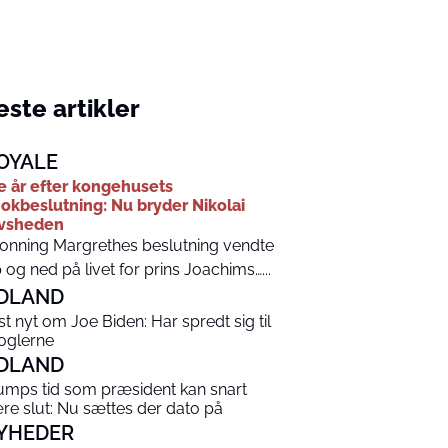
ste artikler
OYALE
e år efter kongehusets
okbeslutning: Nu bryder Nikolai
avsheden
onning Margrethes beslutning vendte
 og ned på livet for prins Joachims…...
DLAND
ist nyt om Joe Biden: Har spredt sig til
oglerne
DLAND
umps tid som præsident kan snart
re slut: Nu sættes der dato på
YHEDER