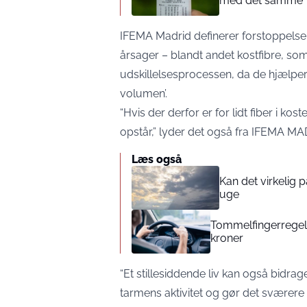
med det samme”
IFEMA Madrid definerer forstoppelse s
årsager – blandt andet kostfibre, som s
udskillelsesprocessen, da de hjælpe
volumen’.
“Hvis der derfor er for lidt fiber i ko
opstår,” lyder det også fra IFEMA MA
Læs også
Kan det virkelig
uge
Tommelfingerregel i
kroner
“Et stillesiddende liv kan også bidra
tarmens aktivitet og gør det sværere 