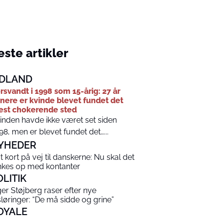
ste artikler
DLAND
rsvandt i 1998 som 15-årig: 27 år
nere er kvinde blevet fundet det
st chokerende sted
inden havde ikke været set siden
98, men er blevet fundet det…...
YHEDER
t kort på vej til danskerne: Nu skal det
nkes op med kontanter
OLITIK
ger Støjberg raser efter nye
sløringer: “De må sidde og grine”
OYALE