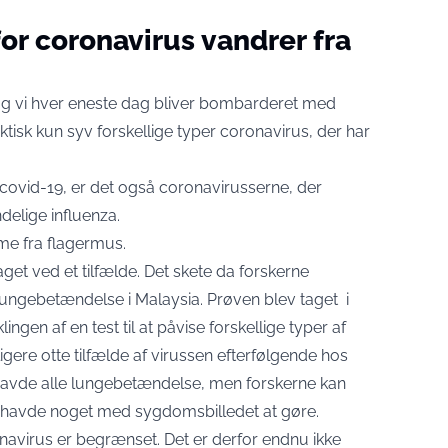
or coronavirus vandrer fra
 og vi hver eneste dag bliver bombarderet med
tisk kun syv forskellige typer coronavirus, der har
ovid-19, er det også coronavirusserne, der
elige influenza.
mme fra flagermus.
t ved et tilfælde. Det skete da forskerne
lungebetændelse i Malaysia. Prøven blev taget i
ngen af en test til at påvise forskellige typer af
igere otte tilfælde af virussen efterfølgende hos
 havde alle lungebetændelse, men forskerne kan
 havde noget med sygdomsbilledet at gøre.
virus er begrænset. Det er derfor endnu ikke