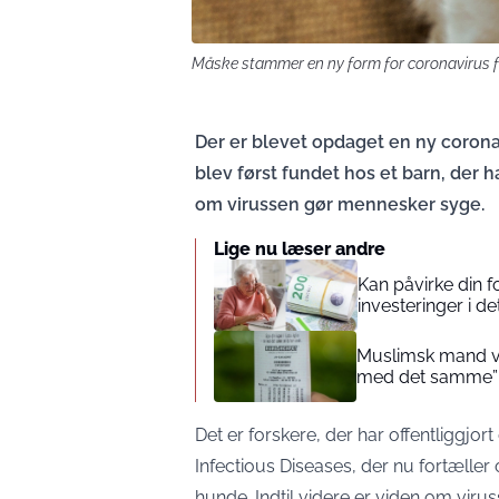
Måske stammer en ny form for coronavirus f
Der er blevet opdaget en ny coron
blev først fundet hos et barn, der
om virussen gør mennesker syge.
Lige nu læser andre
Kan påvirke din 
investeringer i de
Muslimsk mand vin
med det samme”
Det er forskere, der har offentliggjort
Infectious Diseases
, der nu fortælle
hunde. Indtil videre er viden om viru