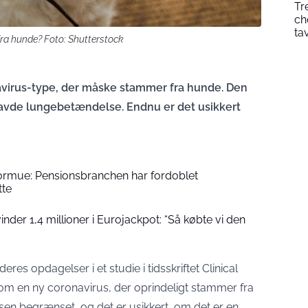
Tr
ch
ta
ra hunde? Foto: Shutterstock
avirus-type, der måske stammer fra hunde. Den
 havde lungebetændelse. Endnu er det usikkert
formue: Pensionsbranchen har fordoblet
tte
der 1,4 millioner i Eurojackpot: “Så købte vi den
 deres opdagelser i et studie i t
idsskriftet Clinical
r om en ny coronavirus, der oprindeligt stammer fra
ssen begrænset, og det er usikkert, om det er en