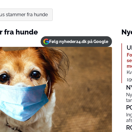
us stammer fra hunde
r fra hunde
Nye
Følg nyheder24.dk på Google
U
Fo
se
me
Kv
19
N
Ny
ta
P
In
af
R