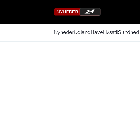
Nyheder
Udland
Have
Livsstil
Sundhed