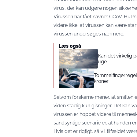
virus, der kan udgøre nogen sikker
Virussen har fået navnet CCoV-HuPn-
videre ikke, at virussen kan være sta
virussen undersøges nærmere.
Læs også
Kan det virkelig
uge
Tommelfingerregel i
kroner
Selvom forskerne mener, at smitten e
viden stadig kun gisninger. Det kan væ
virussen er hoppet videre til mennes
sandsynlige scenarie er, at hunden er
Hvis det er rigtigt, så vil tilfældet v