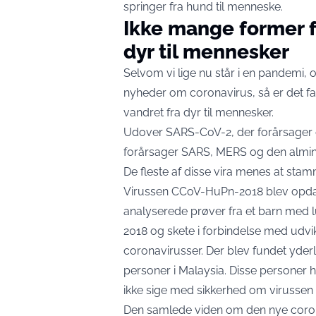
springer fra hund til menneske.
Ikke mange former f
dyr til mennesker
Selvom vi lige nu står i en pandemi,
nyheder om coronavirus, så er det fak
vandret fra dyr til mennesker.
Udover SARS-CoV-2, der forårsager c
forårsager SARS, MERS og den almind
De fleste af disse vira menes at sta
Virussen CCoV-HuPn-2018 blev opdage
analyserede prøver fra et barn med 
2018 og skete i forbindelse med udvikli
coronavirusser. Der blev fundet yderl
personer i Malaysia. Disse personer
ikke sige med sikkerhed om virussen
Den samlede viden om den nye corona