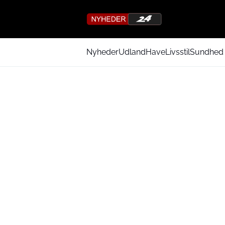
Nyheder
Udland
Have
Livsstil
Sundhed