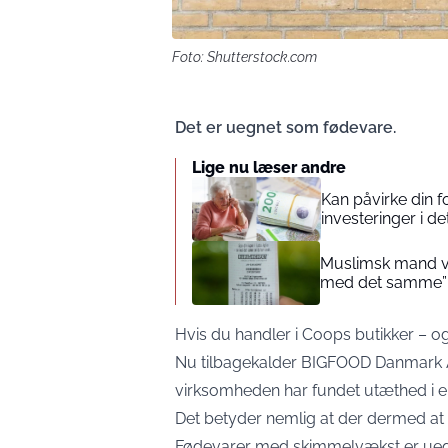
Foto: Shutterstock.com
Det er uegnet som fødevare.
Lige nu læser andre
Kan påvirke din 
investeringer i de
Muslimsk mand vin
med det samme”
Hvis du handler i Coops butikker – og
Nu tilbagekalder BIGFOOD Danmark Ap
virksomheden har fundet utæthed i e
Det betyder nemlig at der dermed at 
Fødevarer med skimmelvækst er ue