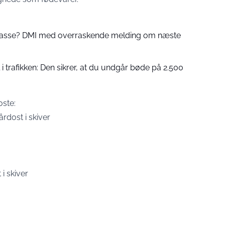
 passe? DMI med overraskende melding om næste
 trafikken: Den sikrer, at du undgår bøde på 2.500
oste:
dost i skiver
i skiver