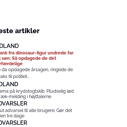
ste artikler
DLAND
ank fra dinosaur-figur undrede far
 søn: Så opdagede de det
rfærdelige
 da opdagede årsagen, ringede de
aks til politiet...
DLAND
ama på krydstogtskib: Pludselig lød
ræk-melding i højttalerne
DVARSLER
ut advarsel til alle brugere: Gør det
den tre dage
DVARSLER