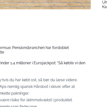
Uh
Ka
formue: Pensionsbranchen har fordoblet
tte
der 1,4 millioner i Eurojackpot: “Så købte vi den
 hvis du har købt ost, så bør du læse videre.
s nemlig spansk Hårdost i skiver, efter at
nkelte pakninger.
være risiko for skimmelvækst i produktet.
gnede som fødevarer.