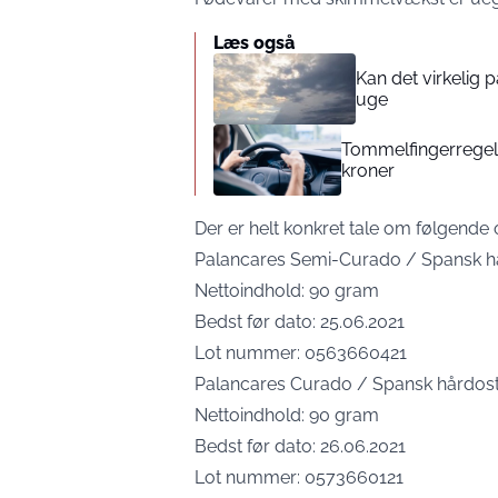
Læs også
Kan det virkelig
uge
Tommelfingerregel i
kroner
Der er helt konkret tale om følgende 
Palancares Semi-Curado / Spansk hår
Nettoindhold: 90 gram
Bedst før dato: 25.06.2021
Lot nummer: 0563660421
Palancares Curado / Spansk hårdost 
Nettoindhold: 90 gram
Bedst før dato: 26.06.2021
Lot nummer: 0573660121