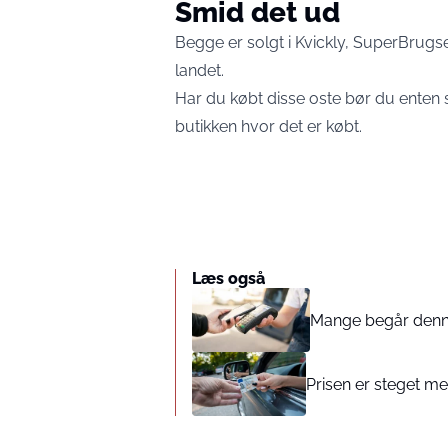
Smid det ud
Begge er solgt i Kvickly, SuperBrugs
landet.
Har du købt disse oste bør du enten s
butikken hvor det er købt.
Læs også
Mange begår denne 
Prisen er steget med