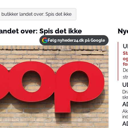
 butikker landet over: Spis det ikke
andet over: Spis det ikke
Nye
Følg nyheder24.dk på Google
U
St
og
fo
De
str
U
Dr
sk
A
Ak
in
A