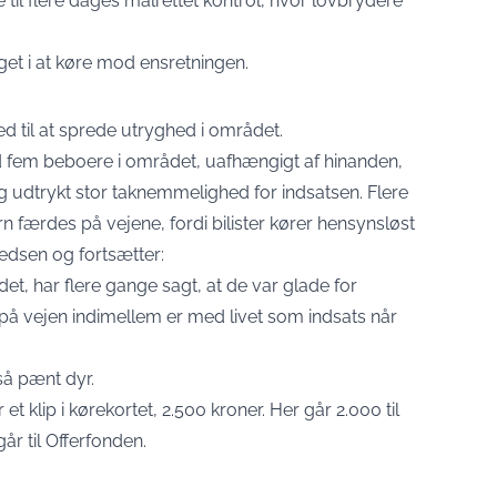
 til flere dages målrettet kontrol, hvor lovbrydere
aget i at køre mod ensretningen.
 til at sprede utryghed i området.
d fem beboere i området, uafhængigt af hinanden,
 udtrykt stor taknemmelighed for indsatsen. Flere
ørn færdes på vejene, fordi bilister kører hensynsløst
redsen og fortsætter:
et, har flere gange sagt, at de var glade for
t på vejen indimellem er med livet som indsats når
så pænt dyr.
t klip i kørekortet, 2.500 kroner. Her går 2.000 til
r til Offerfonden.