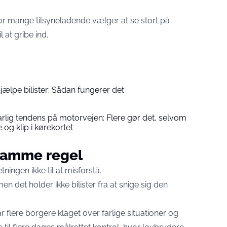
vor mange tilsyneladende vælger at se stort på
l at gribe ind.
jælpe bilister: Sådan fungerer det
 farlig tendens på motorvejen: Flere gør det, selvom
 og klip i kørekortet
samme regel
ingen ikke til at misforstå.
en det holder ikke bilister fra at snige sig den
ar flere borgere klaget over farlige situationer og