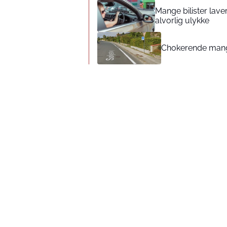
Mange bilister laver
alvorlig ulykke
Chokerende mange