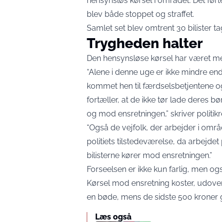
hensynsløs kørsel i området. Det førte
blev både stoppet og straffet.
Samlet set blev omtrent 30 bilister t
Trygheden halter
Den hensynsløse kørsel har været med
“Alene i denne uge er ikke mindre en
kommet hen til færdselsbetjentene og
fortæller, at de ikke tør lade deres b
og mod ensretningen,” skriver politik
“Også de vejfolk, der arbejder i områd
politiets tilstedeværelse, da arbejde
bilisterne kører mod ensretningen.”
Forseelsen er ikke kun farlig, men og
Kørsel mod ensretning koster, udover e
en bøde, mens de sidste 500 kroner gå
Læs også