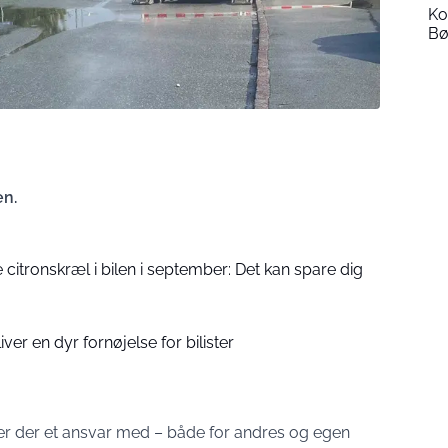
Ko
Bø
en.
e citronskræl i bilen i september: Det kan spare dig
liver en dyr fornøjelse for bilister
ølger der et ansvar med – både for andres og egen