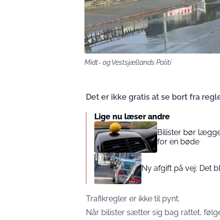
Midt- og Vestsjællands Politi
Det er ikke gratis at se bort fra regl
Lige nu læser andre
Bilister bør lægg
for en bøde
Ny afgift på vej: Det b
Trafikregler er ikke til pynt.
Når bilister sætter sig bag rattet, f