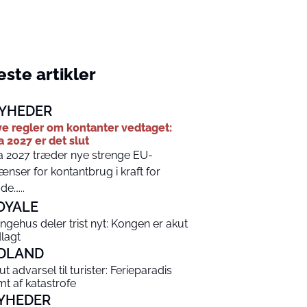
ste artikler
YHEDER
e regler om kontanter vedtaget:
a 2027 er det slut
a 2027 træder nye strenge EU-
ænser for kontantbrug i kraft for
de…...
OYALE
ngehus deler trist nyt: Kongen er akut
dlagt
DLAND
ut advarsel til turister: Ferieparadis
mt af katastrofe
YHEDER