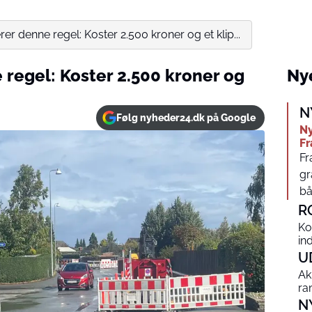
erer denne regel: Koster 2.500 kroner og et klip...
e regel: Koster 2.500 kroner og
Nye
N
Følg nyheder24.dk på Google
Ny
Fr
Fr
gr
bå
R
Ko
in
U
Ak
ra
N