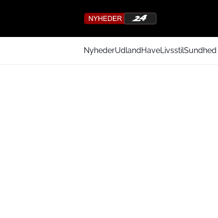
Nyheder
Udland
Have
Livsstil
Sundhed