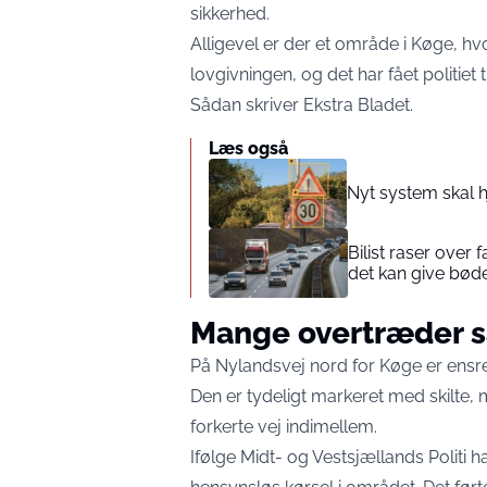
sikkerhed.
Alligevel er der et område i Køge, h
lovgivningen, og det har fået politiet ti
Sådan skriver
Ekstra Bladet
.
Læs også
Nyt system skal h
Bilist raser over
det kan give bøde
Mange overtræder 
På Nylandsvej nord for Køge er ensretn
Den er tydeligt markeret med skilte, m
forkerte vej indimellem.
Ifølge Midt- og Vestsjællands Politi h