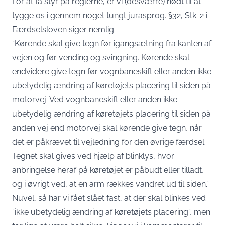
For at få styr på reglerne, er vi (desværre) nødt til at
tygge os i gennem noget tungt jurasprog. §32, Stk. 2 i
Færdselsloven siger nemlig:
“Kørende skal give tegn før igangsætning fra kanten af
vejen og før vending og svingning. Kørende skal
endvidere give tegn før vognbaneskift eller anden ikke
ubetydelig ændring af køretøjets placering til siden på
motorvej. Ved vognbaneskift eller anden ikke
ubetydelig ændring af køretøjets placering til siden på
anden vej end motorvej skal kørende give tegn, når
det er påkrævet til vejledning for den øvrige færdsel.
Tegnet skal gives ved hjælp af blinklys, hvor
anbringelse heraf på køretøjet er påbudt eller tilladt,
og i øvrigt ved, at en arm rækkes vandret ud til siden.”
Nuvel, så har vi fået slået fast, at der skal blinkes ved
“ikke ubetydelig ændring af køretøjets placering”, men