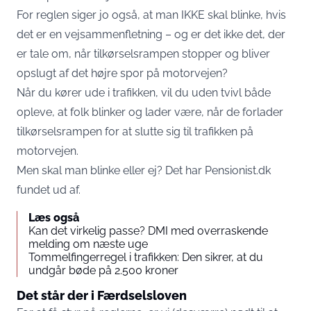
For reglen siger jo også, at man IKKE skal blinke, hvis
det er en vejsammenfletning – og er det ikke det, der
er tale om, når tilkørselsrampen stopper og bliver
opslugt af det højre spor på motorvejen?
Når du kører ude i trafikken, vil du uden tvivl både
opleve, at folk blinker og lader være, når de forlader
tilkørselsrampen for at slutte sig til trafikken på
motorvejen.
Men skal man blinke eller ej? Det har
Pensionist.dk
fundet ud af.
Læs også
Kan det virkelig passe? DMI med overraskende
melding om næste uge
Tommelfingerregel i trafikken: Den sikrer, at du
undgår bøde på 2.500 kroner
Det står der i Færdselsloven