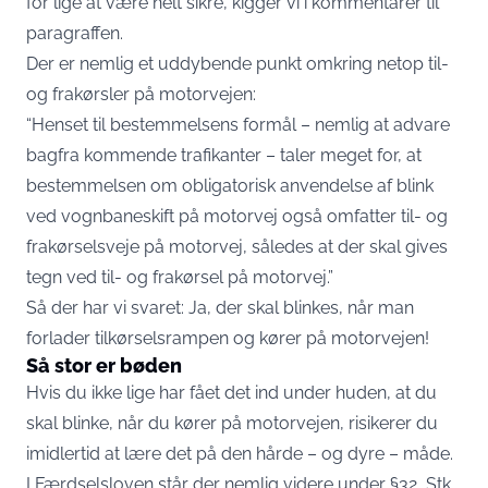
for lige at være helt sikre, kigger vi i kommentarer til
paragraffen.
Der er nemlig et uddybende punkt omkring netop til-
og frakørsler på motorvejen:
“Henset til bestemmelsens formål – nemlig at advare
bagfra kommende trafikanter – taler meget for, at
bestemmelsen om obligatorisk anvendelse af blink
ved vognbaneskift på motorvej også omfatter til- og
frakørselsveje på motorvej, således at der skal gives
tegn ved til- og frakørsel på motorvej.”
Så der har vi svaret: Ja, der skal blinkes, når man
forlader tilkørselsrampen og kører på motorvejen!
Så stor er bøden
Hvis du ikke lige har fået det ind under huden, at du
skal blinke, når du kører på motorvejen, risikerer du
imidlertid at lære det på den hårde – og dyre – måde.
I Færdselsloven står der nemlig videre under §32, Stk.