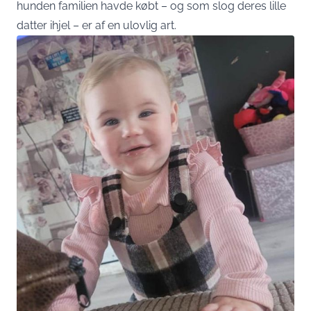
hunden familien havde købt – og som slog deres lille
datter ihjel – er af en ulovlig art.