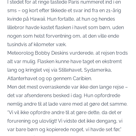
I stedet for at ringe tastede Paris nummeret ind i en
sms – og kort efter tikkede et svar ind fra en 21-årig
kvinde på Hawaii. Hun fortalte, at hun og hendes
lillebror havde kastet flasken i havet som børn, uden
nogen som helst forventning om, at den ville ende
tusindvis af kilometer væk.
Meteorolog Bobby Deskins vurderede, at rejsen trods
alt var mulig. Flasken kunne have taget en ekstremt
lang og kringlet vej via Stillehavet, Sydamerika,
Atlanterhavet og op gennem Caribien.
Men det mest overraskende var ikke den lange rejse –
det var afsenderens besked i dag. Hun opfordrede
nemlig andre til at lade være med at gøre det samme.
“Vi vil ikke opfordre andre til at gøre dette, da det er
forurening og ulovligt! Vi vidste det ikke dengang, vi
var bare børn og kopierede noget, vi havde set før,”