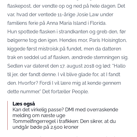
flaskepost, der vendte op og ned på hele dagen. Det
var, hvad der ventede 11-årige Josie Law under
familiens ferie på Anna Maria Island i Florida.
Hun spottede flasken i strandkanten og greb den, før
bølgerne tog den igen. Hendes mor, Paris Hoisington,
kiggede først mistroisk på fundet, men da datteren
trak en seddel ud af flasken, ændrede stemningen sig.
Sedlen var dateret den 17. august 2018 og lød: “Hallo
til jer, der fandt denne. I vil blive glade for, at I fandt
den. Hvorfor? Fordi I vil lære mig at kende gennem
dette nummer.” Det fortæller
People
.
Læs også
Kan det virkelig passe? DMI med overraskende
melding om næste uge
Tommelfingerregel i trafikken: Den sikrer, at du
undgår bøde på 2.500 kroner