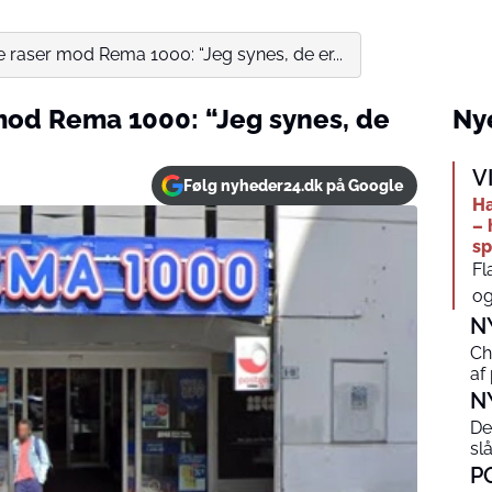
te raser mod Rema 1000: “Jeg synes, de er...
 mod Rema 1000: “Jeg synes, de
Nye
V
Følg nyheder24.dk på Google
Ha
– 
sp
Fl
og
N
Ch
af
N
De
sl
P