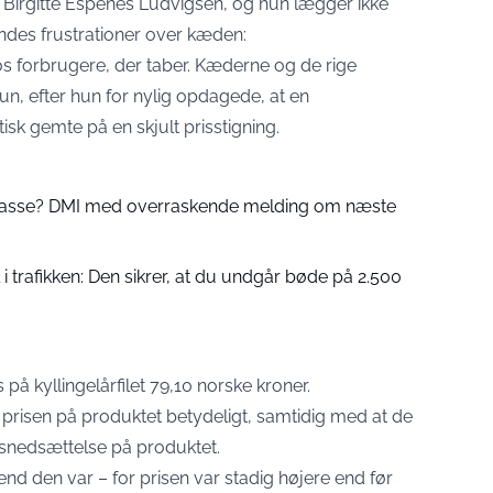
e Birgitte Espenes Ludvigsen, og hun lægger ikke
endes frustrationer over kæden:
os forbrugere, der taber. Kæderne og de rige
r hun, efter hun for nylig opdagede, at en
tisk gemte på en skjult prisstigning.
 passe? DMI med overraskende melding om næste
 trafikken: Den sikrer, at du undgår bøde på 2.500
 på kyllingelårfilet 79,10 norske kroner.
prisen på produktet betydeligt, samtidig med at de
isnedsættelse på produktet.
nd den var – for prisen var stadig højere end før