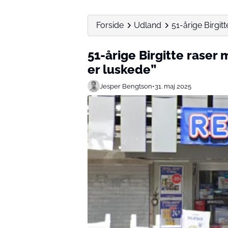
Forside
Udland
51-årige Birgit
51-årige Birgitte raser
er luskede”
Jesper Bengtson
•
31. maj 2025