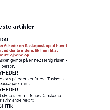
ste artikler
IRAL
n fiskede en flaskepost op af havet
hvad der lå indeni, fik ham til at
ærre øjnene op
asken gemte på en helt særlig hilsen -
 person...
YHEDER
okpris på populær færge: Tusindvis
 passagerer ramt
YHEDER
t skete i sommerferien: Danskerne
år svimlende rekord
OLITIK