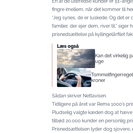
En af de utilfredse kunder er 51-årig
fingre imellem, når det kommer til h
“Jeg synes, de er luskede. Og det er 
familier, der ejer dem, river til,” sige
prisnedsættelse på kyllingelårfilet fak
Læs også
Kan det virkelig
uge
Tommelfingerregel i
kroner
Sådan skriver
Nettavisen
.
Tidligere på året var Rema 1000’s pris
Pludselig valgte kæden dog at hæve 
tilbød 20.000 kunder en personlig pr
Prisnedsættelsen lyder dog sjovere, e