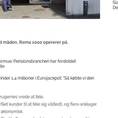
Sl
De
med måden, Rema 1000 opererer på.
formue: Pensionsbranchen har fordoblet
tte
der 1,4 millioner i Eurojackpot: “Så købte vi den
rugernes vrede at føle.
 fået kunder til at føle sig vildledt, og flere anklager
e økonomisk.