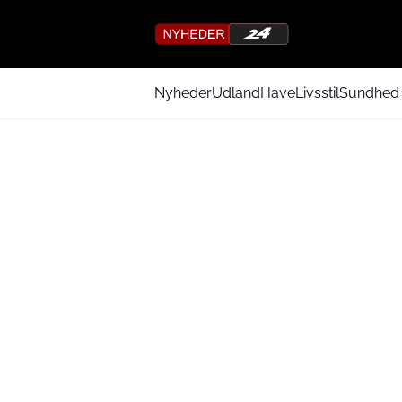
Nyheder
Udland
Have
Livsstil
Sundhed