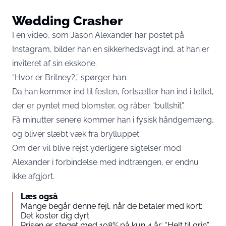
Wedding Crasher
I
en video
, som Jason Alexander har postet på
Instagram, bilder han en sikkerhedsvagt ind, at han er
inviteret af sin ekskone.
“Hvor er Britney?,” spørger han.
Da han kommer ind til festen, fortsætter han ind i teltet,
der er pyntet med blomster, og råber “bullshit”.
Få minutter senere kommer han i fysisk håndgemæng,
og bliver slæbt væk fra brylluppet.
Om der vil blive rejst yderligere sigtelser mod
Alexander i forbindelse med indtrængen, er endnu
ikke afgjort.
Læs også
Mange begår denne fejl, når de betaler med kort:
Det koster dig dyrt
Prisen er steget med 108% på kun 4 år: “Helt til grin”