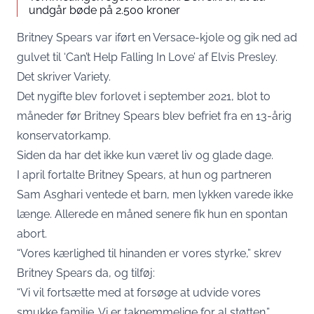
undgår bøde på 2.500 kroner
Britney Spears var iført en Versace-kjole og gik ned ad
gulvet til ‘Can’t Help Falling In Love’ af Elvis Presley.
Det skriver
Variety
.
Det nygifte blev forlovet i september 2021, blot to
måneder før Britney Spears blev befriet fra en 13-årig
konservatorkamp.
Siden da har det ikke kun været liv og glade dage.
I april fortalte Britney Spears, at hun og partneren
Sam Asghari ventede et barn, men lykken varede ikke
længe. Allerede en måned senere fik hun en spontan
abort.
“Vores kærlighed til hinanden er vores styrke,” skrev
Britney Spears da, og tilføj:
“Vi vil fortsætte med at forsøge at udvide vores
smukke familie. Vi er taknemmelige for al støtten.”