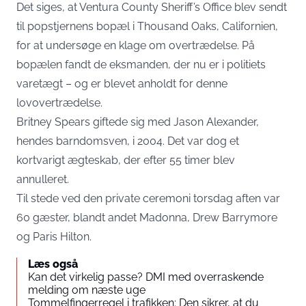
Det siges, at Ventura County Sheriff’s Office blev sendt
til popstjernens bopæl i Thousand Oaks, Californien,
for at undersøge en klage om overtrædelse. På
bopælen fandt de eksmanden, der nu er i politiets
varetægt – og er blevet anholdt for denne
lovovertrædelse.
Britney Spears giftede sig med Jason Alexander,
hendes barndomsven, i 2004. Det var dog et
kortvarigt ægteskab, der efter 55 timer blev
annulleret.
Til stede ved den private ceremoni torsdag aften var
60 gæster, blandt andet Madonna, Drew Barrymore
og Paris Hilton.
Læs også
Kan det virkelig passe? DMI med overraskende
melding om næste uge
Tommelfingerregel i trafikken: Den sikrer, at du