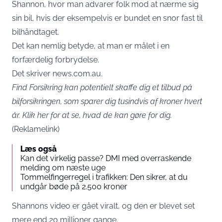
Shannon, hvor man advarer folk mod at nærme sig
sin bil, hvis der eksempelvis er bundet en snor fast til
bilhåndtaget.
Det kan nemlig betyde, at man er målet i en
forfærdelig forbrydelse.
Det skriver
news.com.au.
Find Forsikring kan potentielt skaffe dig et tilbud på
bilforsikringen, som sparer dig tusindvis af kroner hvert
år.
Klik her for at se, hvad de kan gøre for dig
.
(Reklamelink)
Læs også
Kan det virkelig passe? DMI med overraskende
melding om næste uge
Tommelfingerregel i trafikken: Den sikrer, at du
undgår bøde på 2.500 kroner
Shannons video er gået viralt, og den er blevet set
mere end 20 millioner gange.