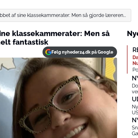
bet af sine klassekammerater: Men så gjorde læreren...
sine klassekammerater: Men så
Nye
elt fantastisk
R
Følg nyheder24.dk på Google
Da
Nu
Po
N
Do
ve
U
Ny
U
N
Sn
Gæ