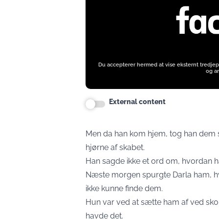
Du accepterer hermed at vise eksternt tredjep
og an
External content
Men da han kom hjem, tog han dem st
hjørne af skabet.
Han sagde ikke et ord om, hvordan 
Næste morgen spurgte Darla ham, hvo
ikke kunne finde dem.
Hun var ved at sætte ham af ved sko
havde det.