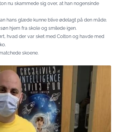
lton nu skammede sig over, at han nogensinde
rdan hans glæde kunne blive ødelagt på den måde.
øn hjem fra skole og smilede igen.
hørt, hvad der var sket med Colton og havde med
ko.
r matchede skoene.