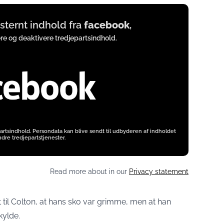
eksternt indhold fra
facebook
,
ere og deaktivere tredjepartsindhold.
artsindhold. Persondata kan blive sendt til udbyderen af indholdet
dre tredjepartstjenester.
Read more about in our
Privacy statement
 til Colton, at hans sko var grimme, men at han
kylde.