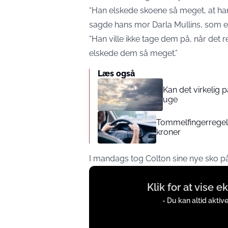
“Han elskede skoene så meget, at han 
sagde hans mor Darla Mullins, som eft
“Han ville ikke tage dem på, når det 
elskede dem så meget.”
Læs også
Kan det virkelig
uge
Tommelfingerregel i
kroner
I mandags tog Colton sine nye sko på
Display
Klik for at vise 
content
from
- Du kan altid aktiv
www.facebook.com