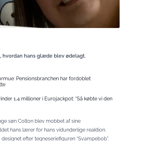
, hvordan hans glæde blev ødelagt.
formue: Pensionsbranchen har fordoblet
tte
der 1,4 millioner i Eurojackpot: “Så købte vi den
unge søn Colton blev mobbet af sine
ldet hans lærer for hans vidunderlige reaktion.
r designet efter tegneseriefiguren “Svampebob”.