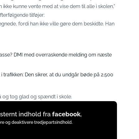
ikke kunne vente med at vise dem til alle i skolen,”
erfølgende tilføjer:
regnede, fordi han ikke ville gøre dem beskidte. Han
 passe? DMI med overraskende melding om næste
 trafikken: Den sikrer, at du undgår bøde på 2.500
 og tog glad og spændt i skole.
eksternt indhold fra
facebook
,
ere og deaktivere tredjepartsindhold.