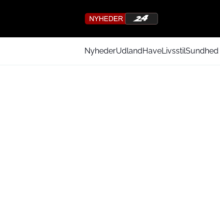
Nyheder
Udland
Have
Livsstil
Sundhed