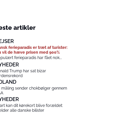
ste artikler
EJSER
nsk ferieparadis er træt af turister:
 vil de hæve prisen med 900%
pulært ferieparadis har fået nok...
YHEDER
nald Trump har sat bizar
rdensrekord
DLAND
 måling sender chokbølger gennem
SA
YHEDER
art kan dit kørekort blive forældet:
lder alle danske bilister