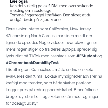
Læs også
Kan det virkelig passe? DMI med overraskende
melding om næste uge
Tommelfingerregel i trafikken: Den sikrer, at du
undgår bøde på 2.500 kroner
Flere skoler i stater som Californien, New Jersey,
Wisconsin og North Carolina har siden meldt om
lignende episoder. Nogle videoer, hvor elever griner
mens røgen stiger op fra deres laptops, spreder sig
lynhurtigt på TikTok med hashtags som
#FStudent
og
#ChromebookDurabilityTest
.
I Southington, Connecticut, måtte endnu en skole
evakueres den 7. maj. Lokale myndigheder advarer nu
kraftigt mod trenden, som både skaber panik og
lægger pres på redningsberedskabet. Brandfolkene
bruger dyrebar tid – og skolerne står med regningen
for ødelagt udstyr.