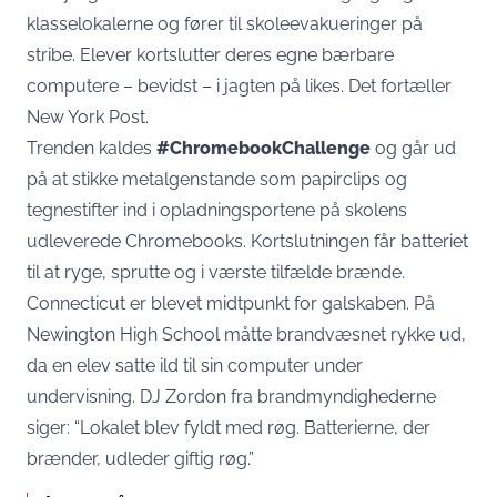
klasselokalerne og fører til skoleevakueringer på
stribe. Elever kortslutter deres egne bærbare
computere – bevidst – i jagten på likes. Det fortæller
New York Post
.
Trenden kaldes
#ChromebookChallenge
og går ud
på at stikke metalgenstande som papirclips og
tegnestifter ind i opladningsportene på skolens
udleverede Chromebooks. Kortslutningen får batteriet
til at ryge, sprutte og i værste tilfælde brænde.
Connecticut er blevet midtpunkt for galskaben. På
Newington High School måtte brandvæsnet rykke ud,
da en elev satte ild til sin computer under
undervisning. DJ Zordon fra brandmyndighederne
siger: “Lokalet blev fyldt med røg. Batterierne, der
brænder, udleder giftig røg.”