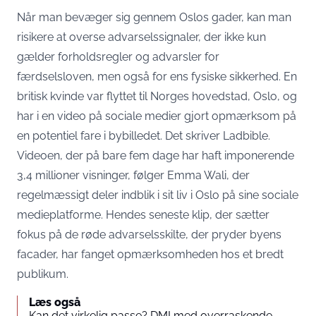
Når man bevæger sig gennem Oslos gader, kan man
risikere at overse advarselssignaler, der ikke kun
gælder forholdsregler og advarsler for
færdselsloven, men også for ens fysiske sikkerhed. En
britisk kvinde var flyttet til Norges hovedstad, Oslo, og
har i en video på sociale medier gjort opmærksom på
en potentiel fare i bybilledet. Det skriver
Ladbible
.
Videoen, der på bare fem dage har haft imponerende
3,4 millioner visninger, følger Emma Wali, der
regelmæssigt deler indblik i sit liv i Oslo på sine sociale
medieplatforme. Hendes seneste klip, der sætter
fokus på de røde advarselsskilte, der pryder byens
facader, har fanget opmærksomheden hos et bredt
publikum.
Læs også
Kan det virkelig passe? DMI med overraskende