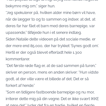
bekymre mig om,” siger hun.
“Jeg spekulerer på, hvilken alder mine børn vil have,
når de lægger to og to sammen og indser, at det, at
deres far har fået et barn med deres barnepige, var
upassende,” tilføjede hun i et senere indlæg.
Siden Natalie delte videoen på det sociale medie, er
der mere end 85.000, der har trykket ‘Synes godt om’.
Hertil er der også blevet efterladt hele 1.300
kommentarer.
“Det første røde flag er, at de sad sammen på turen,”
skriver en person, mens en anden skriver: “Hun vidste
godt, at der ville være et billede af det. Det er så
forkert af hende.”
“Som en tidligere fastboende barnepige og nu mor,
irriterer dette mig på din vegne. Det er ikke svært IKKE
at gøre det,” lyder det fra en tredje, hvilket en fjerde