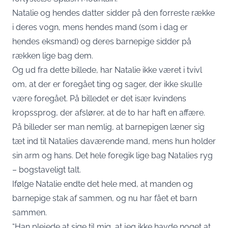
Natalie og hendes datter sidder på den forreste række
i deres vogn, mens hendes mand (som i dag er
hendes eksmand) og deres barnepige sidder på
rækken lige bag dem.
Og ud fra dette billede, har Natalie ikke været i tvivl
om, at der er foregået ting og sager, der ikke skulle
være foregået. På billedet er det især kvindens
kropssprog, der afslører, at de to har haft en affære.
På billeder ser man nemlig, at barnepigen læner sig
tæt ind til Natalies daværende mand, mens hun holder
sin arm og hans. Det hele foregik lige bag Natalies ryg
– bogstaveligt talt.
Ifølge Natalie endte det hele med, at manden og
barnepige stak af sammen, og nu har fået et barn
sammen.
“Han plejede at sige til mig, at jeg ikke havde noget at