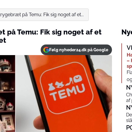
rygebræt på Temu: Fik sig noget af et...
 på Temu: Fik sig noget af et
Nye
et
V
Følg nyheder24.dk på Google
Ha
– 
sp
Fl
og
N
Ch
af
N
De
sl
P