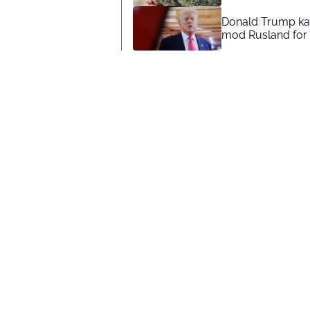
Donald Trump kal
mod Rusland for 