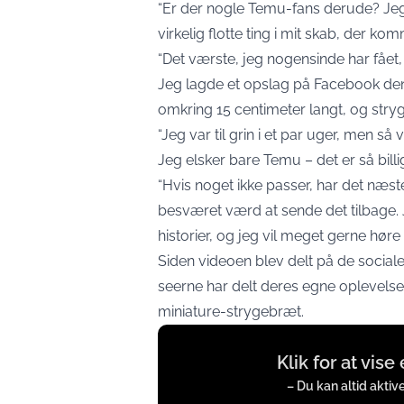
“Er der nogle Temu-fans derude? Jeg 
virkelig flotte ting i mit skab, der kom
“Det værste, jeg nogensinde har fået, 
Jeg lagde et opslag på Facebook den
omkring 15 centimeter langt, og stryge
“Jeg var til grin i et par uger, men så
Jeg elsker bare Temu – det er så billig
“Hvis noget ikke passer, har det næst
besværet værd at sende det tilbage. J
historier, og jeg vil meget gerne høre
Siden videoen blev delt på de sociale 
seerne har delt deres egne oplevels
miniature-strygebræt.
Display
Klik for at vis
content
from
– Du kan altid aktiv