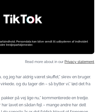
artsindhold. Persondata kan blive sendt til udbyderen af indholdet
dre tredjepartstjenester.
Read more about in our
Privacy statement
, og jeg har aldrig været skuffet,” skrev en bruger.
irkede, og du tager din – så bytter vi,” lød det fra
to pakker på vej lige nu,” kommenterede en tredje.
r har lavet en sådan fejl – mange andre har delt
I de seneste år er det faktisk blevet et fænomen,