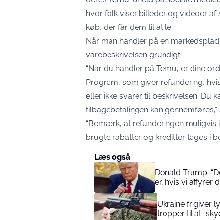
hvor folk viser billeder og videoer af
køb, der får dem til at le.
Når man handler på en markedsplads 
varebeskrivelsen grundigt.
“Når du handler på Temu, er dine or
Program, som giver refundering, hv
eller ikke svarer til beskrivelsen. Du 
tilbagebetalingen kan gennemføres,”
“Bemærk, at refunderingen muligvis ik
brugte rabatter og kreditter tages i be
Læs også
Donald Trump: “De
er, hvis vi affyrer
Ukraine frigiver
tropper til at “sk