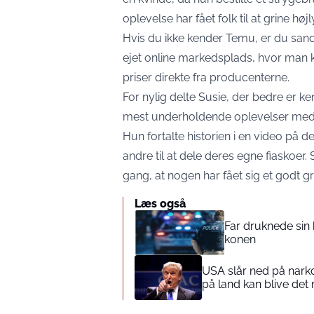
oplevelse har fået folk til at grine højl
Hvis du ikke kender Temu, er du sand
ejet online markedsplads, hvor man k
priser direkte fra producenterne.
For nylig delte Susie, der bedre er 
mest underholdende oplevelser med T
Hun fortalte historien i en video på de
andre til at dele deres egne fiaskoer.
gang, at nogen har fået sig et godt gri
Læs også
Far druknede sin 
konen
USA slår ned på narkot
på land kan blive det 