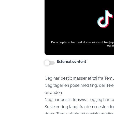
www.tiktok.com
Du accepterer hermed at vise eksternt tredjep
og an
External content
“Jeg har bestilt masser af tøj fra Temu
“Jeg tager en pose med ting, der ikke v
en anden.
“Jeg har bestilt tonsvis – og jeg har 
Susie er dog langt fra den eneste, de
deres Temu-uheld på sociale medier. 