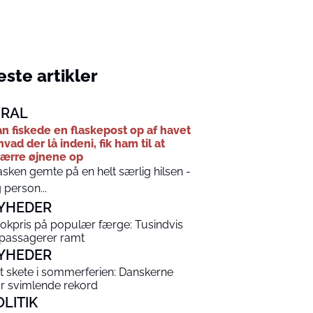
ste artikler
IRAL
n fiskede en flaskepost op af havet
hvad der lå indeni, fik ham til at
ærre øjnene op
asken gemte på en helt særlig hilsen -
 person...
YHEDER
okpris på populær færge: Tusindvis
 passagerer ramt
YHEDER
t skete i sommerferien: Danskerne
år svimlende rekord
OLITIK