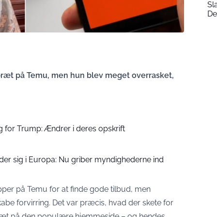
Sl
De
ebræt på Temu, men hun blev meget overrasket,
 for Trump: Ændrer i deres opskrift
eder sig i Europa: Nu griber myndighederne ind
per på Temu for at finde gode tilbud, men
abe forvirring. Det var præcis, hvad der skete for
ebræt på den populære hjemmeside – og hendes