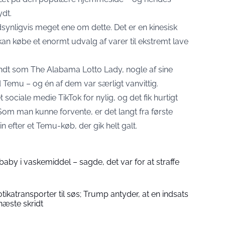
ydt.
synligvis meget ene om dette. Det er en kinesisk
an købe et enormt udvalg af varer til ekstremt lave
kendt som The Alabama Lotto Lady, nogle af sine
emu – og én af dem var særligt vanvittig.
t sociale medie TikTok for nylig, og det fik hurtigt
 Som man kunne forvente, er det langt fra første
n efter et Temu-køb, der gik helt galt.
baby i vaskemiddel – sagde, det var for at straffe
ikatransporter til søs; Trump antyder, at en indsats
næste skridt