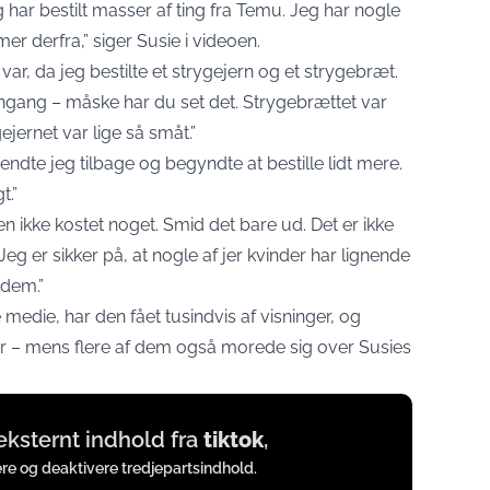
har bestilt masser af ting fra Temu. Jeg har nogle
mer derfra,” siger Susie i videoen.
var, da jeg bestilte et strygejern og et strygebræt.
gang – måske har du set det. Strygebrættet var
jernet var lige så småt.”
 vendte jeg tilbage og begyndte at bestille lidt mere.
t.”
en ikke kostet noget. Smid det bare ud. Det er ikke
eg er sikker på, at nogle af jer kvinder har lignende
 dem.”
medie, har den fået tusindvis af visninger, og
er – mens flere af dem også morede sig over Susies
e eksternt indhold fra
tiktok
,
ere og deaktivere tredjepartsindhold.