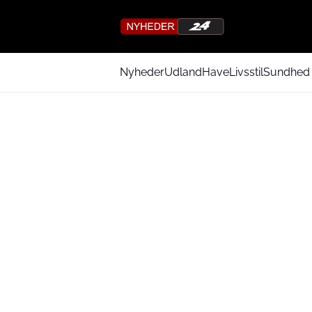
Nyheder
Udland
Have
Livsstil
Sundhed