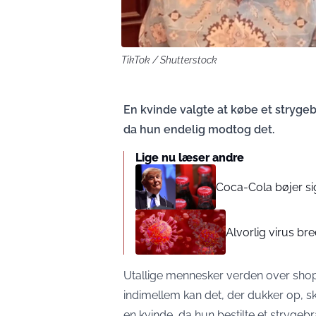
TikTok / Shutterstock
En kvinde valgte at købe et stryg
da hun endelig modtog det.
Lige nu læser andre
Coca-Cola bøjer sig
Alvorlig virus br
Utallige mennesker verden over shop
indimellem kan det, der dukker op, sk
en kvinde, da hun bestilte et stryg