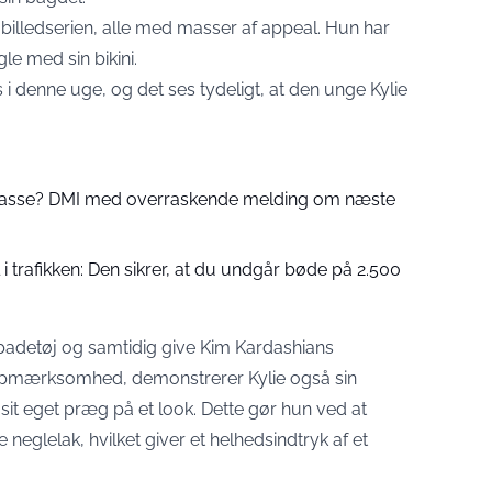
i billedserien, alle med masser af appeal. Hun har
le med sin bikini.
i denne uge, og det ses tydeligt, at den unge Kylie
 passe? DMI med overraskende melding om næste
 trafikken: Den sikrer, at du undgår bøde på 2.500
s badetøj og samtidig give Kim Kardashians
 opmærksomhed, demonstrerer Kylie også sin
sit eget præg på et look. Dette gør hun ved at
neglelak, hvilket giver et helhedsindtryk af et