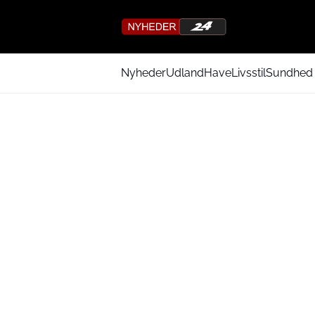
Nyheder
Udland
Have
Livsstil
Sundhed