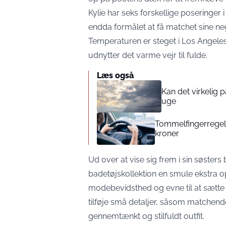
Kylie har seks forskellige poseringer 
endda formålet at få matchet sine neg
Temperaturen er steget i Los Angeles 
udnytter det varme vejr til fulde.
Læs også
Kan det virkelig
uge
Tommelfingerregel i
kroner
Ud over at vise sig frem i sin søster
badetøjskollektion en smule ekstra
modebevidsthed og evne til at sætte 
tilføje små detaljer, såsom matchende 
gennemtænkt og stilfuldt outfit.