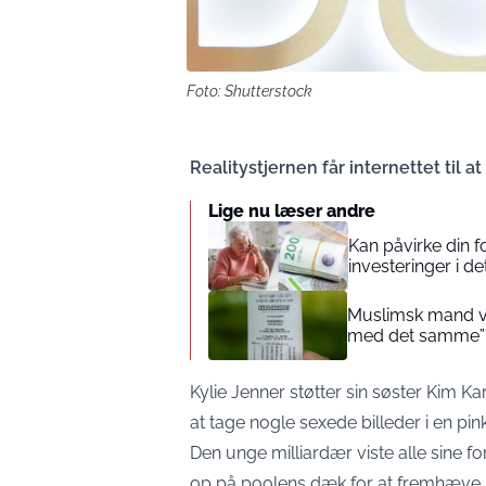
Foto: Shutterstock
Realitystjernen får internettet til at
Lige nu læser andre
Kan påvirke din 
investeringer i de
Muslimsk mand vin
med det samme”
Kylie Jenner støtter sin søster Kim K
at tage nogle sexede billeder i en pink 
Den unge milliardær viste alle sine f
op på poolens dæk for at fremhæve s