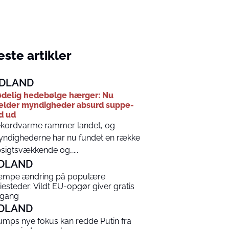
ste artikler
DLAND
delig hedebølge hærger: Nu
lder myndigheder absurd suppe-
d ud
kordvarme rammer landet, og
ndighederne har nu fundet en række
sigtsvækkende og…...
DLAND
mpe ændring på populære
riesteder: Vildt EU-opgør giver gratis
gang
DLAND
umps nye fokus kan redde Putin fra