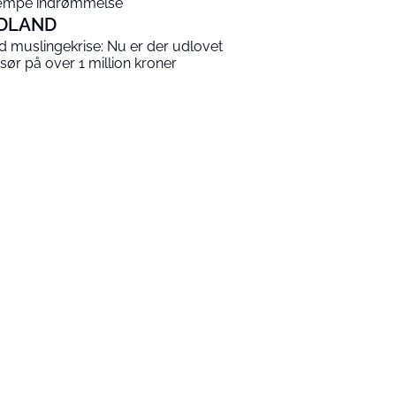
mpe indrømmelse
DLAND
ld muslingekrise: Nu er der udlovet
sør på over 1 million kroner