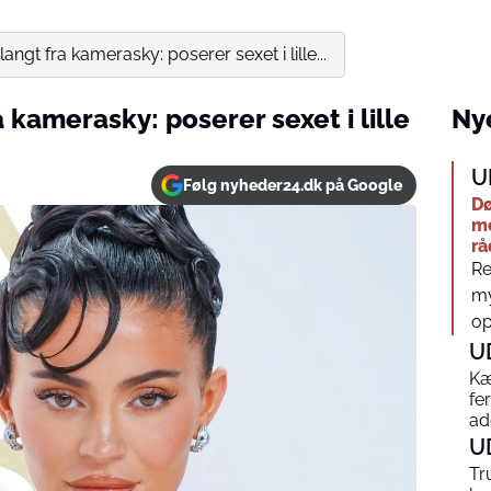
langt fra kamerasky: poserer sexet i lille...
a kamerasky: poserer sexet i lille
Nye
U
Følg nyheder24.dk på Google
Dø
me
rå
Re
my
op
U
Kæ
fe
ad
U
Tr