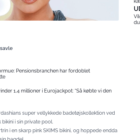
kæ
U
Vi
du
 savle
formue: Pensionsbranchen har fordoblet
tte
der 1,4 millioner i Eurojackpot: “Så købte vi den
ardashians super vellykkede badetøjskollektion ved
bikini i sin private pool.
ortrin i en skarp pink SKIMS bikini, og hoppede endda
in bagdel.