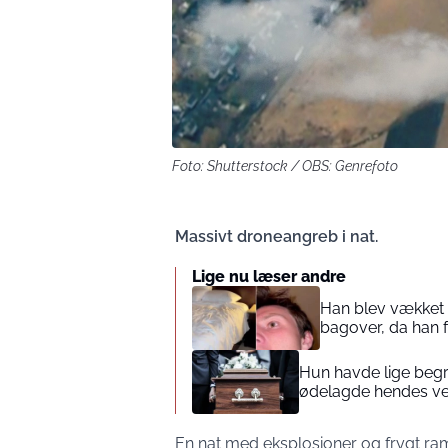
Foto: Shutterstock / OBS: Genrefoto
Massivt droneangreb i nat.
Lige nu læser andre
Han blev vækket a
bagover, da han 
Hun havde lige begr
ødelagde hendes v
En nat med eksplosioner og frygt ram