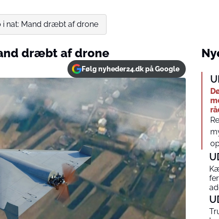
 i nat: Mand dræbt af drone
Mand dræbt af drone
Nye
Følg nyheder24.dk på Google
U
Dø
me
rå
Re
my
op
U
Kæ
fe
ad
U
Tr