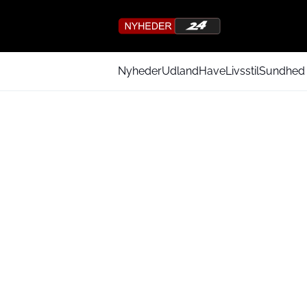
Nyheder
Udland
Have
Livsstil
Sundhed