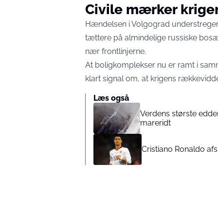
Civile mærker krig
Hændelsen i Volgograd understreger, 
tættere på almindelige russiske bosæt
nær frontlinjerne.
At boligkomplekser nu er ramt i sa
klart signal om, at krigens rækkevidde
Læs også
Verdens største edde
mareridt
Cristiano Ronaldo afs