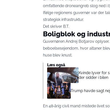
omfattende droneangreb slog ned i bo
Ifølge regionens guvernør var der tal
strategisk infrastruktur.
Det skriver
B.T.
Boligblok og indust
Guvernøren Andrej Botjarov oplyser,
beboelsesejendom, hvor altaner blev 
huse blev knust.
Læs også
Kvinde lyver for 
der sidder i bilen
Trump havde sagt nej
En 48‑årig civil mand mistede livet so