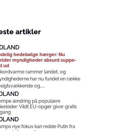
ste artikler
DLAND
delig hedebølge hærger: Nu
lder myndigheder absurd suppe-
d ud
kordvarme rammer landet, og
ndighederne har nu fundet en række
sigtsvækkende og…...
DLAND
mpe ændring på populære
riesteder: Vildt EU-opgør giver gratis
gang
DLAND
umps nye fokus kan redde Putin fra