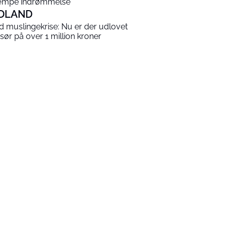
mpe indrømmelse
DLAND
ld muslingekrise: Nu er der udlovet
sør på over 1 million kroner