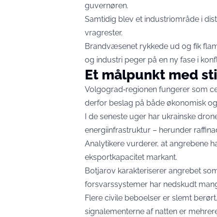
guvernøren.
Samtidig blev et industriområde i dis
vragrester.
Brandvæsenet rykkede ud og fik fla
og industri peger på en ny fase i konfl
Et målpunkt med st
Volgograd‑regionen fungerer som cen
derfor beslag på både økonomisk og 
I de seneste uger har ukrain­ske dron
energiinfrastruktur – herunder raffina
Analytikere vurderer, at angrebene 
eksportkapacitet markant.
Botjarov karakteriserer angrebet som 
forsvarssystemer har nedskudt mange
Flere civile beboelser er slemt berørt
signalementerne af natten er mehrer