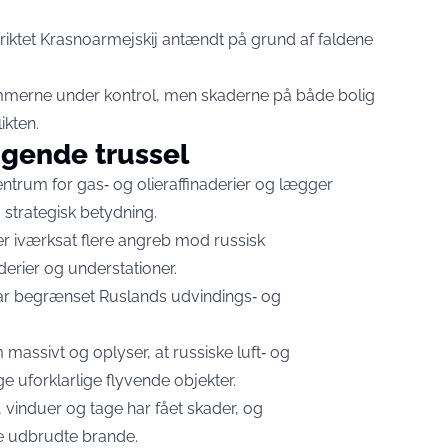
triktet Krasnoarmejskij antændt på grund af faldene
mmerne under kontrol, men skaderne på både bolig
ikten.
igende trussel
trum for gas‑ og olieraffinaderier og lægger
strategisk betydning.
er iværksat flere angreb mod russisk
derier og understationer.
har begrænset Ruslands udvindings‑ og
massivt og oplyser, at rus­siske luft‑ og
 uforklarlige flyvende objekter.
, vinduer og tage har fået skader, og
e udbrudte brande.