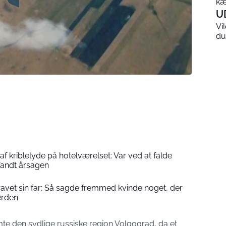
kæ
U
Vi
du
f kriblelyde på hotelværelset: Var ved at falde
fandt årsagen
avet sin far: Så sagde fremmed kvinde noget, der
erden
te den sydlige russiske region Volgograd, da et