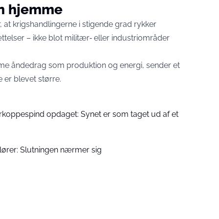
en hjemme
at krigshandlingerne i stigende grad rykker
telser – ikke blot militær‑ eller industriområder
mme åndedrag som produktion og energi, sender et
 er blevet større.
rkoppespind opdaget: Synet er som taget ud af et
lører: Slutningen nærmer sig