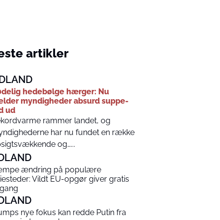
ste artikler
DLAND
delig hedebølge hærger: Nu
lder myndigheder absurd suppe-
d ud
kordvarme rammer landet, og
ndighederne har nu fundet en række
sigtsvækkende og…...
DLAND
mpe ændring på populære
riesteder: Vildt EU-opgør giver gratis
gang
DLAND
umps nye fokus kan redde Putin fra