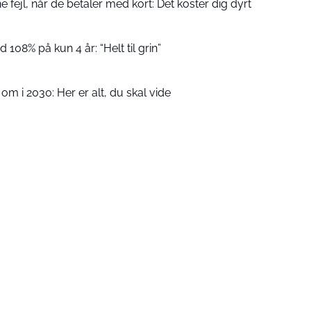
fejl, når de betaler med kort: Det koster dig dyrt
 108% på kun 4 år: “Helt til grin”
m i 2030: Her er alt, du skal vide