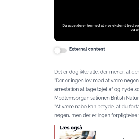
Du accepterer hermed at vise eksternt tredjep
og an
External content
Det er dog ikke alle, der mener, at d
“Der er ingen lov mod at være nøgen i 
arrestation at tage tøjet af og nyde s
Medlemsorganisationen British Naturis
“At være nabo kan betyde, at du fort
nøgen, men der er ingen forpligtelse ti
Læs også