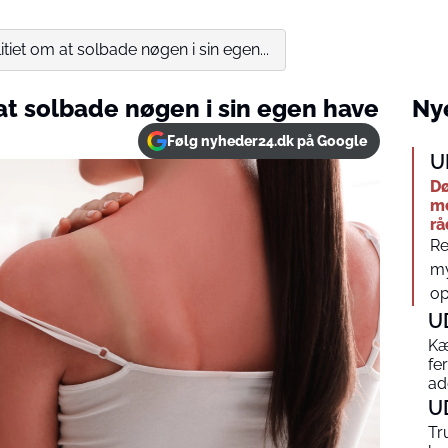
tiet om at solbade nøgen i sin egen...
at solbade nøgen i sin egen have
Nye
Følg nyheder24.dk på Google
U
Dø
me
rå
Re
my
op
U
Kæ
fe
ad
U
Tr