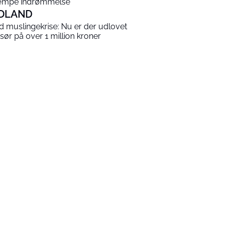
mpe indrømmelse
DLAND
ld muslingekrise: Nu er der udlovet
sør på over 1 million kroner