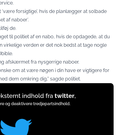
rvice.
at ‘være forsigtige’, hvis de planlægger at solbade
et af naboer’.
ilføj de.
inget til politiet af en nabo, hvis de opdagede, at du
 virkelige verden er det nok bedst at tage nogle
bible
.
ng afskærmet fra nysgerrige naboer.
t ønske om at være nøgen i din have er vigtigere for
ed dem omkring dig,” sagde politiet.
 eksternt indhold fra
twitter
,
ere og deaktivere tredjepartsindhold.