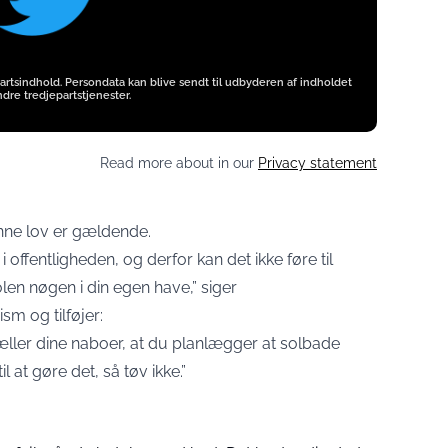
artsindhold. Persondata kan blive sendt til udbyderen af indholdet
dre tredjepartstjenester.
Read more about in our
Privacy statement
enne lov er gældende.
offentligheden, og derfor kan det ikke føre til
olen nøgen i din egen have,” siger
m og tilføjer:
æller dine naboer, at du planlægger at solbade
l at gøre det, så tøv ikke.”