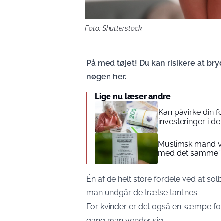
Foto: Shutterstock
På med tøjet! Du kan risikere at br
nøgen her.
Lige nu læser andre
Kan påvirke din 
investeringer i de
Muslimsk mand vin
med det samme”
Én af de helt store fordele ved at so
man undgår de trælse tanlines.
For kvinder er det også en kæmpe ford
gang man vender sig.