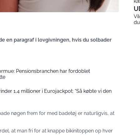
kæ
U
Vi
du
yde en paragraf i lovgivningen, hvis du solbader
formue: Pensionsbranchen har fordoblet
tte
der 1,4 millioner i Eurojackpot: “Så købte vi den
lbade nøgen frem for med badetøj er naturligvis, at
el, at man fri for at knappe bikinitoppen op hver