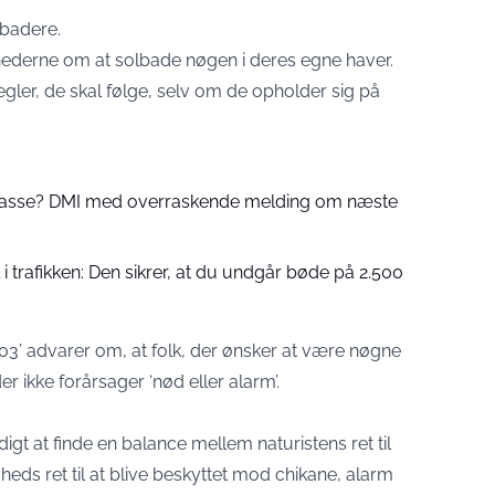
lbadere.
hederne om at solbade nøgen i deres egne haver.
regler, de skal følge, selv om de opholder sig på
 passe? DMI med overraskende melding om næste
 trafikken: Den sikrer, at du undgår bøde på 2.500
003’ advarer om, at folk, der ønsker at være nøgne
er ikke forårsager ‘nød eller alarm’.
digt at finde en balance mellem naturistens ret til
heds ret til at blive beskyttet mod chikane, alarm