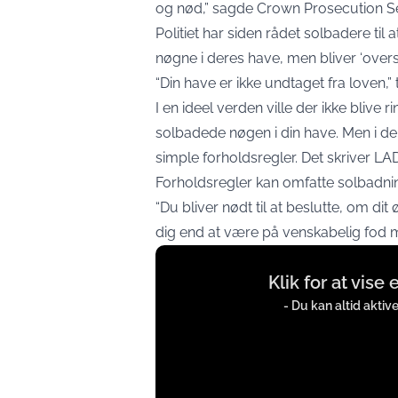
og nød,” sagde Crown Prosecution Se
Politiet har siden rådet solbadere til 
nøgne i deres have, men bliver ‘overs
“Din have er ikke undtaget fra loven,” t
I en ideel verden ville der ikke blive r
solbadede nøgen i din have. Men i den
simple forholdsregler. Det skriver
LAD
Forholdsregler kan omfatte solbadni
“Du bliver nødt til at beslutte, om di
dig end at være på venskabelig fod m
Display
Klik for at vise
content
from
- Du kan altid aktiv
twitter.com