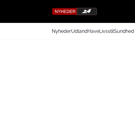
Nyheder
Udland
Have
Livsstil
Sundhed