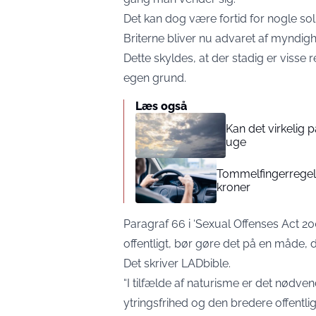
Det kan dog være fortid for nogle so
Briterne bliver nu advaret af myndig
Dette skyldes, at der stadig er visse 
egen grund.
Læs også
Kan det virkelig
uge
Tommelfingerregel i
kroner
Paragraf 66 i ‘Sexual Offenses Act 2
offentligt, bør gøre det på en måde, d
Det skriver
LADbible
.
“I tilfælde af naturisme er det nødven
ytringsfrihed og den bredere offentlig