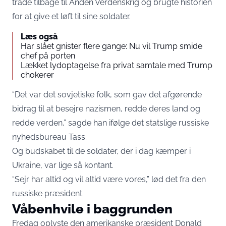
tråde tilbage til Anden Verdenskrig og brugte historien
for at give et løft til sine soldater.
Læs også
Har slået gnister flere gange: Nu vil Trump smide
chef på porten
Lækket lydoptagelse fra privat samtale med Trump
chokerer
“Det var det sovjetiske folk, som gav det afgørende
bidrag til at besejre nazismen, redde deres land og
redde verden,” sagde han ifølge det statslige russiske
nyhedsbureau Tass.
Og budskabet til de soldater, der i dag kæmper i
Ukraine, var lige så kontant.
“Sejr har altid og vil altid være vores,” lød det fra den
russiske præsident.
Våbenhvile i baggrunden
Fredag oplyste den amerikanske præsident Donald