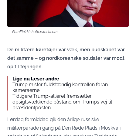
FotoField/shutterstock.com
De militære køretøjer var væk, men budskabet var
det samme – og nord­koreanske soldater var mødt
op til fejringen.
Lige nu læser andre
Trump mister fuldstændig kontrollen foran
kameraerne
Tidligere Trump-allieret fremsætter
opsigtsvækkende påstand om Trumps vej til
præsidentposten
Lørdag formiddag gik den årlige russiske
militærparade i gang på Den Røde Plads i Moskva i