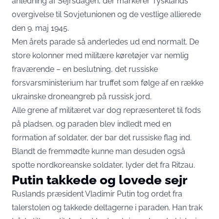
anledning af Sejrsdagen, der markerer Tysklands
overgivelse til Sovjetunionen og de vestlige allierede
den 9. maj 1945.
Men årets parade så anderledes ud end normalt. De
store kolonner med militære køretøjer var nemlig
fraværende – en beslutning, det russiske
forsvarsministerium har truffet som følge af en række
ukrainske droneangreb på russisk jord.
Alle grene af militæret var dog repræsenteret til fods
på pladsen, og paraden blev indledt med en
formation af soldater, der bar det russiske flag ind.
Blandt de fremmødte kunne man desuden også
spotte nordkoreanske soldater, lyder det fra Ritzau.
Putin takkede og lovede sejr
Ruslands præsident Vladimir Putin tog ordet fra
talerstolen og takkede deltagerne i paraden. Han trak