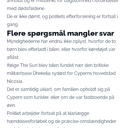
anholdt og er mistænkt for uagtsomhed i forbindelse
med dødsfaldene.
De er ikke dømt, og politiets efterforskning er fortsat i
gang.
Flere spørgsmål mangler svar
Myndighederne har endnu ikke oplyst, hvorfor de to
børn blev efterladt i bilen, eller hvorfor køretøjet var
aflåst.
Ifølge
The Sun
blev bilen fundet nær den britiske
militærbase Dhekelia sydøst for Cyperns hovedstad
Nicosia.
Det er samtidig uklart, om familien opholdt sig på
Cypern som turister, eller om de var fastboende på
øen.
Politiet arbejder fortsat på at klarlægge
hændelsesforløbet og de præcise omstændigheder