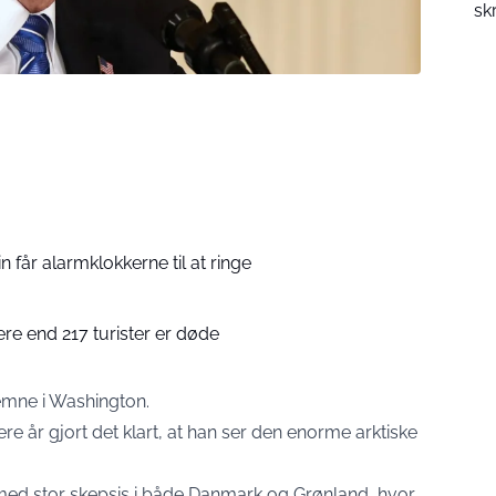
sk
in får alarmklokkerne til at ringe
ere end 217 turister er døde
emne i Washington.
e år gjort det klart, at han ser den enorme arktiske
med stor skepsis i både Danmark og Grønland, hvor