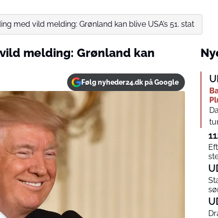
g med vild melding: Grønland kan blive USA’s 51. stat
ild melding: Grønland kan
Nye
U
Følg nyheder24.dk på Google
Ba
Pl
Da
tu
11
Ef
st
U
St
sø
U
Dr