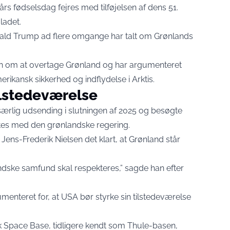
rs fødselsdag fejres med tilføjelsen af dens 51.
ladet.
ld Trump ad flere omgange har talt om Grønlands
ken om at overtage Grønland og har argumenteret
amerikansk sikkerhed og indflydelse i Arktis.
ilstedeværelse
ærlig udsending i slutningen af 2025 og besøgte
dtes med den grønlandske regering.
ens-Frederik Nielsen det klart, at Grønland står
ndske samfund skal respekteres,” sagde han efter
menteret for, at USA bør styrke sin tilstedeværelse
ik Space Base, tidligere kendt som Thule-basen,