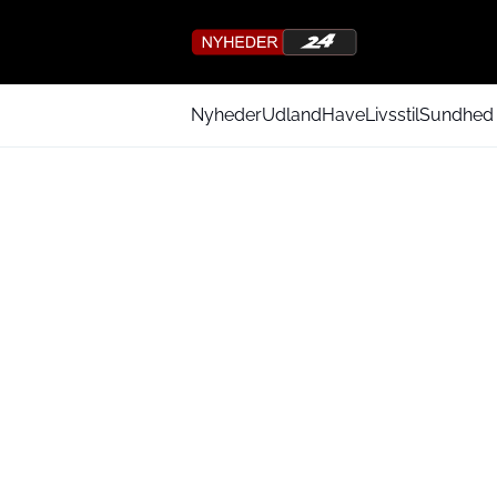
Nyheder
Udland
Have
Livsstil
Sundhed