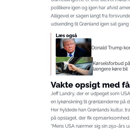
politikere igen og igen har afvist ame
Alligevel er sagen langt fra forsvun
udsending til Grønland igen sat gang 
Læs også
Donald Trump ko
Kørselsforbud på 
længere køre bil
Vakte opsigt med få 
Jeff Landry, der er udpeget som USA’
en lykønskning til grønlænderne på de
Her hyldede han Grønlands kultur, tra
på opslaget, der fik opmærksomhed.
“Mens USA nærmer sig sin 250-års uaf