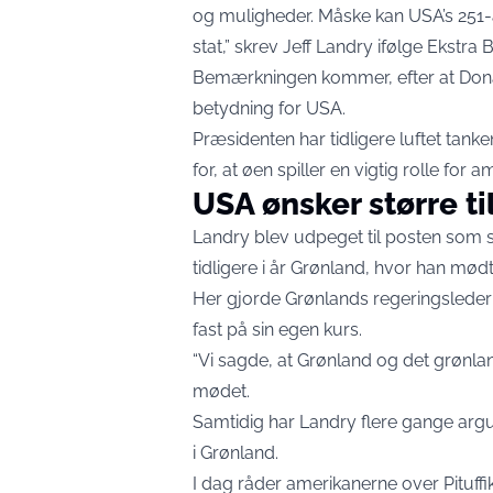
og muligheder. Måske kan USA’s 251-å
stat,” skrev Jeff Landry ifølge
Ekstra B
Bemærkningen kommer, efter at Dona
betydning for USA.
Præsidenten har tidligere luftet tan
for, at øen spiller en vigtig rolle for 
USA ønsker større t
Landry blev udpeget til posten som s
tidligere i år Grønland, hvor han mø
Her gjorde Grønlands regeringsleder J
fast på sin egen kurs.
“Vi sagde, at Grønland og det grønla
mødet.
Samtidig har Landry flere gange argu
i Grønland.
I dag råder amerikanerne over Pituff