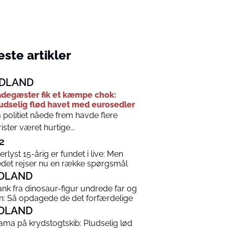
ste artikler
DLAND
degæster fik et kæmpe chok:
udselig flød havet med eurosedler
 politiet nåede frem havde flere
rister været hurtige...
2
terlyst 15-årig er fundet i live: Men
edet rejser nu en række spørgsmål
DLAND
ank fra dinosaur-figur undrede far og
n: Så opdagede de det forfærdelige
DLAND
ama på krydstogtskib: Pludselig lød