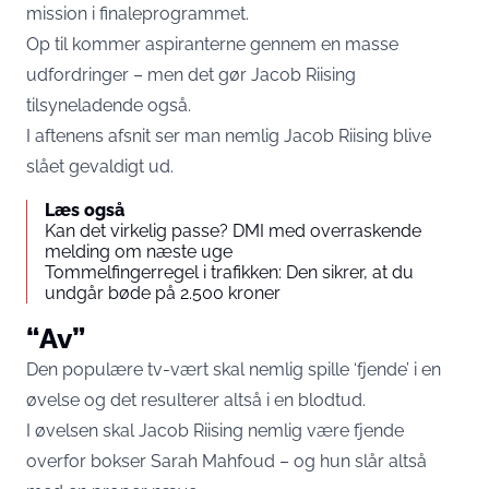
mission i finaleprogrammet.
Op til kommer aspiranterne gennem en masse
udfordringer – men det gør Jacob Riising
tilsyneladende også.
I aftenens afsnit ser man nemlig Jacob Riising blive
slået gevaldigt ud.
Læs også
Kan det virkelig passe? DMI med overraskende
melding om næste uge
Tommelfingerregel i trafikken: Den sikrer, at du
undgår bøde på 2.500 kroner
“Av”
Den populære tv-vært skal nemlig spille ‘fjende’ i en
øvelse og det resulterer altså i en blodtud.
I øvelsen skal Jacob Riising nemlig være fjende
overfor bokser Sarah Mahfoud – og hun slår altså