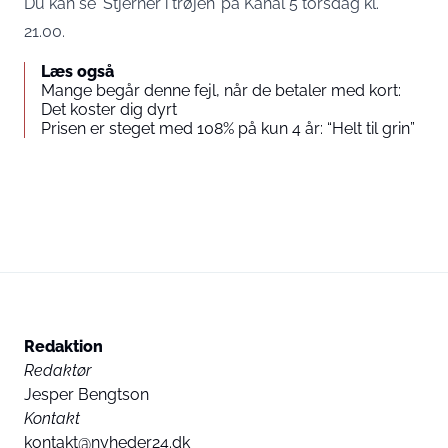
Du kan se ‘Stjerner i trøjen’ på Kanal 5 torsdag kl.
21.00.
Du accepterer hermed at vise eksternt tredjepartsindhold.
Læs også
Persondata kan blive sendt til udbyderen af indholdet og andre
Mange begår denne fejl, når de betaler med kort:
tredjepartstjenester.
Det koster dig dyrt
Prisen er steget med 108% på kun 4 år: “Helt til grin”
External content
Read more about in our
Privacy statement
Redaktion
Redaktør
Jesper Bengtson
Kontakt
kontakt@nyheder24.dk