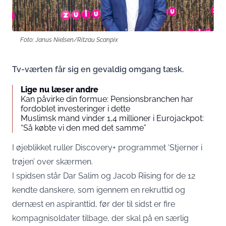
Foto: Janus Nielsen/Ritzau Scanpix
Tv-værten får sig en gevaldig omgang tæsk.
Lige nu læser andre
Kan påvirke din formue: Pensionsbranchen har
fordoblet investeringer i dette
Muslimsk mand vinder 1,4 millioner i Eurojackpot:
“Så købte vi den med det samme”
I øjeblikket ruller
Discovery+
programmet ‘Stjerner i
trøjen’ over skærmen.
I spidsen står Dar Salim og Jacob Riising for de 12
kendte danskere, som igennem en rekruttid og
dernæst en aspiranttid, før der til sidst er fire
kompagnisoldater tilbage, der skal på en særlig