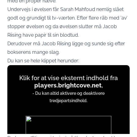
med en proper næve.
Undervejs i øvelsen får Sarah Mahfoud nemlig slået
godt og grundigt til tv-værten. Efter flere råb med ‘av’
stopper øvelsen og da øvelsen slutter må Jacob
Riising have papir til sin blodtud.
Derudover må Jacob Riising ligge og sunde sig efter
bokserens mange slag.
Du kan se hele klippet herunder:
Display
Klik for at vise eksternt indhold fra
content
players.brightcove.net
,
from
- Du kan altid aktivere og deaktivere
players.brightcove.net
tredjepartsindhold.