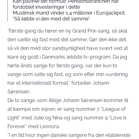
Kan påvirke din formue: Pensionsbranchen har
fordoblet investeringer i dette
Muslimsk mand vinder 1,4 millioner i Eurojackpot:
“Så købte vi den med det samme”
“Første gang du hører en ny Grand Prix-sang, så skal
den sætte sig fast med det samme. Gør den ikke det,
så vil den med stor sandsynlighed have svært ved at
klare sig godt i Danmarks ældste tv-program. Da jeg
hørte årets sange for første gang, var der kun to
sange som satte sig fast, og som efter min vurdering
har et internationalt format,” fortæller Johann
Sørensen.
De to sange, som ifølge Johann Sørensen kommer til
at kæmpe om sejren, er sang nummer 7 ”League of
Light” med Julie og Nina og sang nummer 9 ”Love is
Forever” med Leonora.
“I en tid hvor ingen danske sangere fra den etablerede