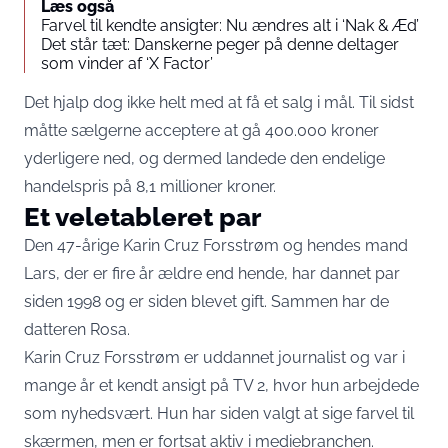
Læs også
Farvel til kendte ansigter: Nu ændres alt i ‘Nak & Æd’
Det står tæt: Danskerne peger på denne deltager
som vinder af ‘X Factor’
Det hjalp dog ikke helt med at få et salg i mål. Til sidst
måtte sælgerne acceptere at gå 400.000 kroner
yderligere ned, og dermed landede den endelige
handelspris på 8,1 millioner kroner.
Et veletableret par
Den 47-årige Karin Cruz Forsstrøm og hendes mand
Lars, der er fire år ældre end hende, har dannet par
siden 1998 og er siden blevet gift. Sammen har de
datteren Rosa.
Karin Cruz Forsstrøm er uddannet journalist og var i
mange år et kendt ansigt på TV 2, hvor hun arbejdede
som nyhedsvært. Hun har siden valgt at sige farvel til
skærmen, men er fortsat aktiv i mediebranchen.