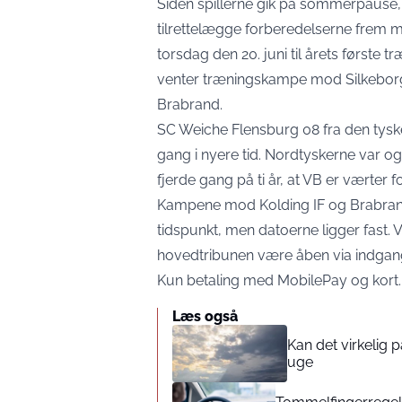
Siden spillerne gik på sommerpause, 
tilrettelægge forberedelserne frem 
torsdag den 20. juni til årets første 
venter træningskampe mod Silkeborg,
Brabrand.
SC Weiche Flensburg 08 fra den tyske
gang i nyere tid. Nordtyskerne var ogs
fjerde gang på ti år, at VB er værter f
Kampene mod Kolding IF og Brabrand I
tidspunkt, men datoerne ligger fast.
hovedtribunen være åben via indgang 
Kun betaling med MobilePay og kort. 
Læs også
Kan det virkelig
uge