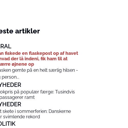
ste artikler
IRAL
n fiskede en flaskepost op af havet
hvad der lå indeni, fik ham til at
ærre øjnene op
asken gemte på en helt særlig hilsen -
 person...
YHEDER
okpris på populær færge: Tusindvis
 passagerer ramt
YHEDER
t skete i sommerferien: Danskerne
år svimlende rekord
OLITIK