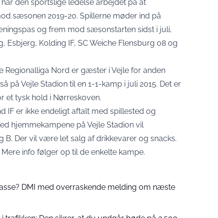
har den sportslige ledelse arbejdet på at
mod sæsonen 2019-20. Spillerne møder ind på
træningspas og frem mod sæsonstarten sidst i juli,
 Esbjerg, Kolding IF, SC Weiche Flensburg 08 og
 Regionalliga Nord er gæster i Vejle for anden
å på Vejle Stadion til en 1-1-kamp i juli 2015. Det er
or et tysk hold i Nørreskoven.
F er ikke endeligt aftalt med spillested og
 Ved hjemmekampene på Vejle Stadion vil
B. Der vil være let salg af drikkevarer og snacks.
Mere info følger op til de enkelte kampe.
 passe? DMI med overraskende melding om næste