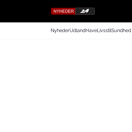
Nyheder
Udland
Have
Livsstil
Sundhed