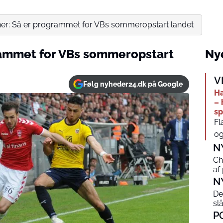
her: Så er programmet for VBs sommeropstart landet
rammet for VBs sommeropstart
Nye
V
Følg nyheder24.dk på Google
Ha
– 
sp
Fl
og
N
Ch
af
N
De
sl
P