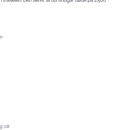
 trafikken: Den sikrer, at du undgår bøde på 2.500
en
rg 08