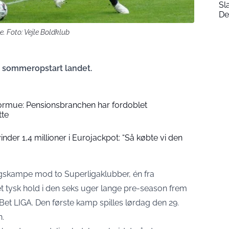
Sl
De
 Foto: Vejle Boldklub
bs sommeropstart landet.
formue: Pensionsbranchen har fordoblet
tte
der 1,4 millioner i Eurojackpot: “Så købte vi den
ngskampe mod to Superligaklubber, én fra
 et tysk hold i den seks uger lange pre-season frem
 LIGA. Den første kamp spilles lørdag den 29.
n.