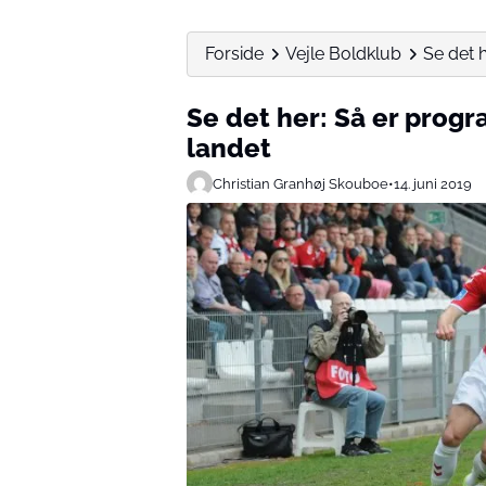
Forside
Vejle Boldklub
Se det 
Se det her: Så er prog
landet
Christian Granhøj Skouboe
•
14. juni 2019