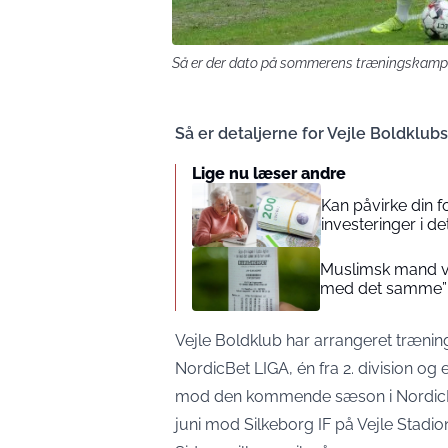
Så er der dato på sommerens træningskampe.
Så er detaljerne for Vejle Boldklu
Lige nu læser andre
Kan påvirke din 
investeringer i de
Muslimsk mand vin
med det samme”
Vejle Boldklub har arrangeret træni
NordicBet LIGA, én fra 2. division og
mod den kommende sæson i NordicBet
juni mod Silkeborg IF på Vejle Stadio