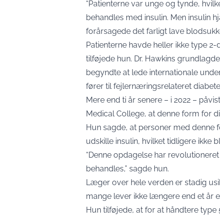
“Patienterne var unge og tynde, hvil
behandles med insulin. Men insulin hja
forårsagede det farligt lave blodsukk
Patienterne havde heller ikke type 2
tilføjede hun. Dr. Hawkins grundlagde 
begyndte at lede internationale under
fører til fejlernæringsrelateret diabete
Mere end ti år senere – i 2022 – påvi
Medical College, at denne form for di
Hun sagde, at personer med denne for
udskille insulin, hvilket tidligere ikke 
“Denne opdagelse har revolutioneret 
behandles,” sagde hun.
Læger over hele verden er stadig usi
mange lever ikke længere end et år ef
Hun tilføjede, at for at håndtere typ