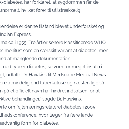
-diabetes, har forklaret, at sygdommen får de
normalt, hvilket fører til utilstrækkelig
endelse er denne tilstand blevet underforsket og
e Indian Express.
maica i 1955. Tre årtier senere klassificerede WHO
tes mellitus’ som en særskilt variant af diabetes, men
grund af manglende dokumentation.
et med type 1-diabetes, selvom for meget insulin i
igt, udtalte Dr. Hawkins til Medscape Medical News.
mere almindelig end tuberkulose og næsten lige så
 et officielt navn har hindret indsatsen for at
fektive behandlinger,” sagde Dr. Hawkins.
rte om fejlernæringsrelateret diabetes i 2005
dhedskonference, hvor læger fra flere lande
sædvanlig form for diabetes’.