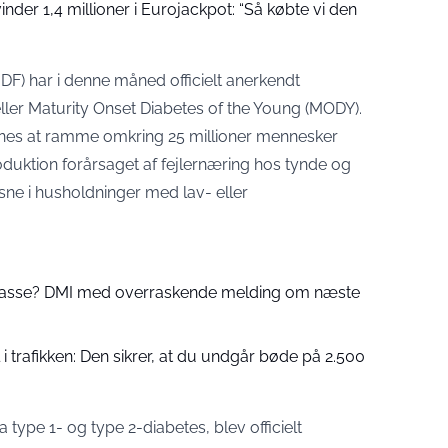
der 1,4 millioner i Eurojackpot: “Så købte vi den
IDF) har i denne måned officielt anerkendt
er Maturity Onset Diabetes of the Young (MODY).
nes at ramme omkring 25 millioner mennesker
oduktion forårsaget af fejlernæring hos tynde og
ne i husholdninger med lav- eller
 passe? DMI med overraskende melding om næste
 trafikken: Den sikrer, at du undgår bøde på 2.500
 type 1- og type 2-diabetes, blev officielt