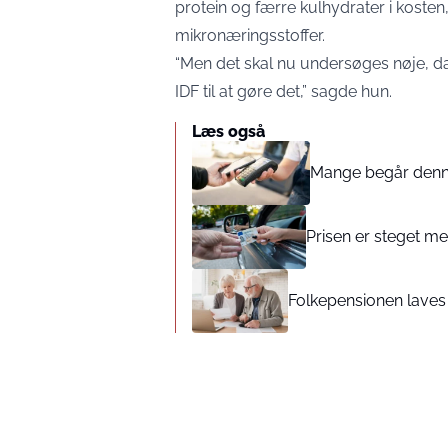
protein og færre kulhydrater i kost
mikronæringsstoffer.
“Men det skal nu undersøges nøje, da 
IDF til at gøre det,” sagde hun.
Læs også
Mange begår denne 
Prisen er steget med
Folkepensionen laves o