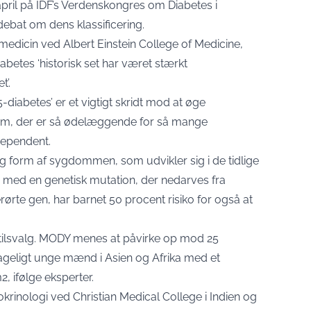
pril på IDF’s Verdenskongres om Diabetes i
debat om dens klassificering.
medicin ved Albert Einstein College of Medicine,
iabetes ‘historisk set har været stærkt
t’.
-diabetes’ er et vigtigt skridt mod at øge
m, der er så ødelæggende for så mange
dependent.
ig form af sygdommen, som udvikler sig i de tidlige
 med en genetisk mutation, der nedarves fra
rørte gen, har barnet 50 procent risiko for også at
stilsvalg. MODY menes at påvirke op mod 25
ageligt unge mænd i Asien og Afrika med et
 ifølge eksperter.
krinologi ved Christian Medical College i Indien og