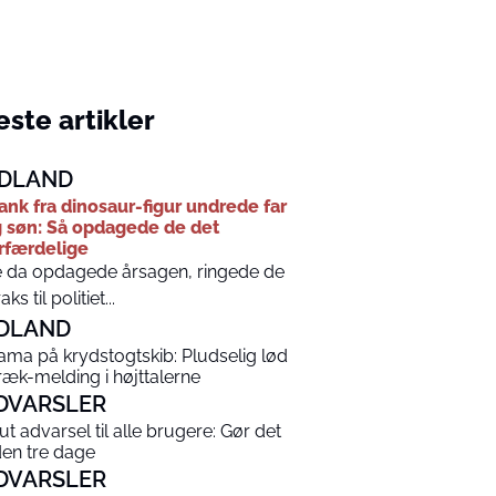
ste artikler
DLAND
ank fra dinosaur-figur undrede far
 søn: Så opdagede de det
rfærdelige
 da opdagede årsagen, ringede de
aks til politiet...
DLAND
ama på krydstogtskib: Pludselig lød
ræk-melding i højttalerne
DVARSLER
ut advarsel til alle brugere: Gør det
den tre dage
DVARSLER