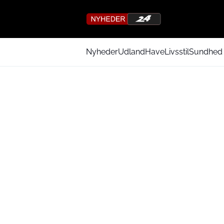
Nyheder
Udland
Have
Livsstil
Sundhed