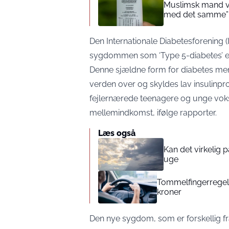
Muslimsk mand vin
med det samme”
Den Internationale Diabetesforening (
sygdommen som ‘Type 5-diabetes’ ell
Denne sjældne form for diabetes me
verden over og skyldes lav insulinpr
fejlernærede teenagere og unge voks
mellemindkomst, ifølge rapporter.
Læs også
Kan det virkelig
uge
Tommelfingerregel i
kroner
Den nye sygdom, som er forskellig fra