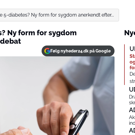
e 5-diabetes? Ny form for sygdom anerkendt efter...
s? Ny form for sygdom
Nye
 debat
U
Følg nyheder24.dk på Google
St
og
fo
De
str
U
Dr
sk
A
Ak
in
A