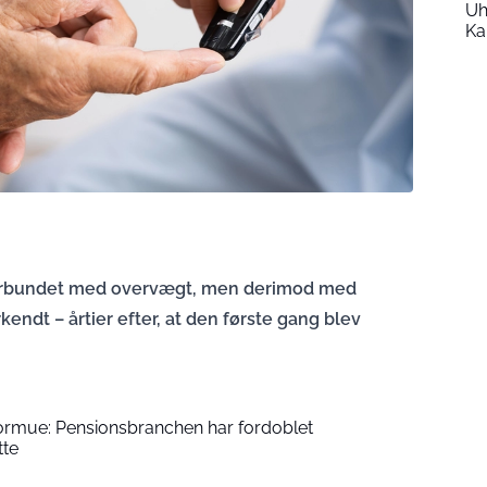
Uh
Ka
 forbundet med overvægt, men derimod med
rkendt – årtier efter, at den første gang blev
formue: Pensionsbranchen har fordoblet
tte