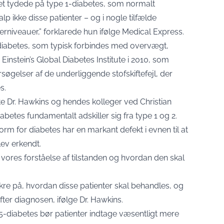
ket tydede på type 1-diabetes, som normalt
lp ikke disse patienter – og i nogle tilfælde
erniveauer,” forklarede hun ifølge Medical Express.
-diabetes, som typisk forbindes med overvægt,
Einstein’s Global Diabetes Institute i 2010, som
søgelser af de underliggende stofskiftefejl, der
s.
ste Dr. Hawkins og hendes kolleger ved Christian
abetes fundamentalt adskiller sig fra type 1 og 2.
m for diabetes har en markant defekt i evnen til at
blev erkendt.
vores forståelse af tilstanden og hvordan den skal
kre på, hvordan disse patienter skal behandles, og
ter diagnosen, ifølge Dr. Hawkins.
e 5-diabetes bør patienter indtage væsentligt mere