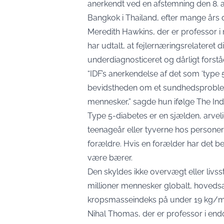
anerkendt ved en afstemning den 8. a
Bangkok i Thailand, efter mange års 
Meredith Hawkins, der er professor i 
har udtalt, at fejlernæringsrelateret d
underdiagnosticeret og dårligt forståe
“IDF’s anerkendelse af det som ‘type 5
bevidstheden om et sundhedsproble
mennesker,” sagde hun ifølge The In
Type 5-diabetes er en sjælden, arvel
teenageår eller tyverne hos personer
forældre. Hvis en forælder har det be
være bærer.
Den skyldes ikke overvægt eller livs
millioner mennesker globalt, hoveds
kropsmasseindeks på under 19 kg/m2,
Nihal Thomas, der er professor i endo