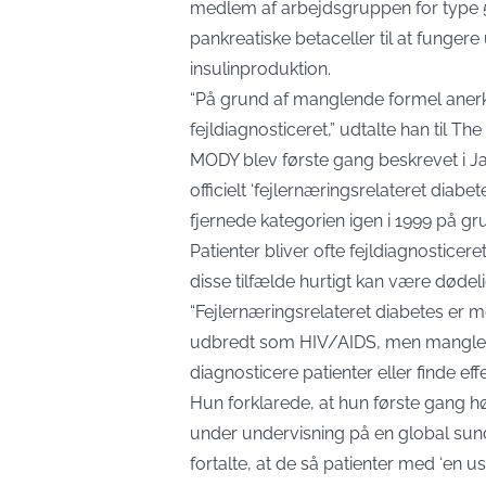
medlem af arbejdsgruppen for type 5
pankreatiske betaceller til at fungere u
insulinproduktion.
“På grund af manglende formel anerk
fejldiagnosticeret,” udtalte han til Th
MODY blev første gang beskrevet i Ja
officielt ‘fejlernæringsrelateret diabe
fjernede kategorien igen i 1999 på 
Patienter bliver ofte fejldiagnosticer
disse tilfælde hurtigt kan være dødel
“Fejlernæringsrelateret diabetes er 
udbredt som HIV/AIDS, men manglen på
diagnosticere patienter eller finde ef
Hun forklarede, at hun første gang hø
under undervisning på en global sun
fortalte, at de så patienter med ‘en u