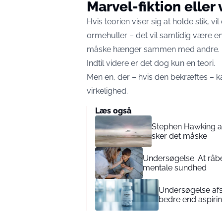
Marvel-fiktion eller
Hvis teorien viser sig at holde stik, v
ormehuller – det vil samtidig være e
måske hænger sammen med andre.
Indtil videre er det dog kun en teori.
Men en, der – hvis den bekræftes – k
virkelighed.
Læs også
Stephen Hawking ad
sker det måske
Undersøgelse: At råbe
mentale sundhed
Undersøgelse afs
bedre end aspirin