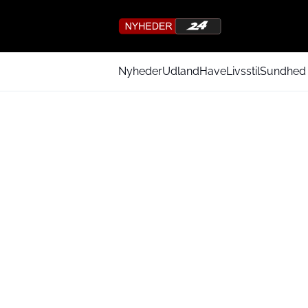
Nyheder
Udland
Have
Livsstil
Sundhed