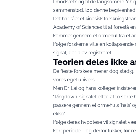
I modsætning til de langsomme “chirp
sammenstød, lød denne begivenhed 
Det har fået et kinesisk forskningsteam
Academy of Sciences til at foreslå 
kommet gennem et ormehul fra et an
Ifølge forskerne ville en kollapsen
signal, der blev registreret.
Teorien deles ikke a
De fleste forskere mener dog stadig, a
vores eget univers.
Men Dr. Lai og hans kolleger insisterer
“Ringdown-signalet efter, at to sorte
passere gennem et ormehuls ‘hals’ og
ekko.”
Ifølge deres hypotese vil signalet vær
kort periode – og derfor lukker, før r