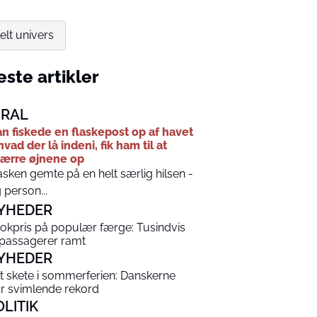
elt univers
ste artikler
IRAL
n fiskede en flaskepost op af havet
hvad der lå indeni, fik ham til at
ærre øjnene op
asken gemte på en helt særlig hilsen -
 person...
YHEDER
okpris på populær færge: Tusindvis
 passagerer ramt
YHEDER
t skete i sommerferien: Danskerne
år svimlende rekord
OLITIK