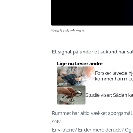
Shutterstock.com
Et signal på under ét sekund har sat
Lige nu læser andre
Forsker lavede h
kommer han med kl
Studie viser: Sådan ka
Rummet har altid vækket spørgsmål. 
selv.
Er vi alene? Er der mere derude? Og h