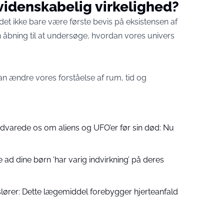
 videnskabelig virkelighed?
il det ikke bare være første bevis på eksistensen af
n åbning til at undersøge, hvordan vores univers
an ændre vores forståelse af rum, tid og
varede os om aliens og UFO’er før sin død: Nu
 ad dine børn ‘har varig indvirkning’ på deres
lører: Dette lægemiddel forebygger hjerteanfald