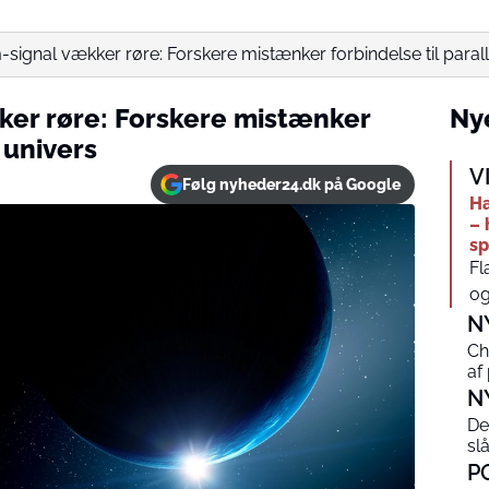
signal vækker røre: Forskere mistænker forbindelse til parall
ker røre: Forskere mistænker
Nye
t univers
V
Følg nyheder24.dk på Google
Ha
– 
sp
Fl
og
N
Ch
af
N
De
sl
P