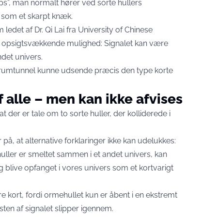
s”, man normalt hører ved sorte hullers
som et skarpt knæk.
 ledet af Dr. Qi Lai fra University of Chinese
en opsigtsvækkende mulighed: Signalet kan være
det univers.
de rumtunnel kunne udsende præcis den type korte
f alle – men kan ikke afvises
t der er tale om to sorte huller, der kolliderede i
 på, at alternative forklaringer ikke kan udelukkes:
 huller er smeltet sammen i et andet univers, kan
 blive opfanget i vores univers som et kortvarigt
e kort, fordi ormehullet kun er åbent i en ekstremt
esten af signalet slipper igennem.