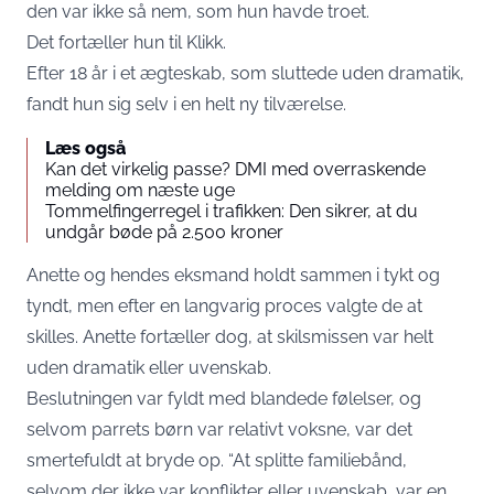
den var ikke så nem, som hun havde troet.
Det fortæller hun til
Klikk
.
Efter 18 år i et ægteskab, som sluttede uden dramatik,
fandt hun sig selv i en helt ny tilværelse.
Læs også
Kan det virkelig passe? DMI med overraskende
melding om næste uge
Tommelfingerregel i trafikken: Den sikrer, at du
undgår bøde på 2.500 kroner
Anette og hendes eksmand holdt sammen i tykt og
tyndt, men efter en langvarig proces valgte de at
skilles. Anette fortæller dog, at skilsmissen var helt
uden dramatik eller uvenskab.
Beslutningen var fyldt med blandede følelser, og
selvom parrets børn var relativt voksne, var det
smertefuldt at bryde op. “At splitte familiebånd,
selvom der ikke var konflikter eller uvenskab, var en