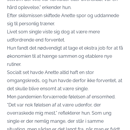
hård oplevelse,” erkender hun.
Efter skilsmissen skiftede Anette spor og uddannede
sig til personlig træner.
Livet som single viste sig dog at være mere
udfordrende end forventet.
Hun fandt det nødvendigt at tage et ekstra job for at få
økonomien til at hænge sammen og etablere nye
rutiner.
Socialt set havde Anette altid haft en stor
omgangskreds, og hun havde derfor ikke forventet, at
det skulle blive ensomt at være single.
Men pandemien forværrede følelsen af ensomhed.
“Det var nok følelsen af ​​at være udenfor, der
overraskede mig mest,” reflekterer hun. Som ung
single er der nemlig mange, der står i samme
situation, men sådan er det langt fra, når man er fyldt