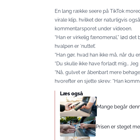
En lang række seere på TikTok morede
virale klip, hvilket der naturligvis ogs
kommentarsporet under videoen.
“Han er virkelig fænomenal,” lød det 
hvalpen er ‘nuttet’.
“Han gør, hvad han ikke må, når du er 
“Du skulle ikke have forladt mig… Jeg 
“Nå, gulvet er åbenbart mere behage
hvorefter en sjette skrev: “Han komme
Læs også
Mange begår denne 
Prisen er steget med