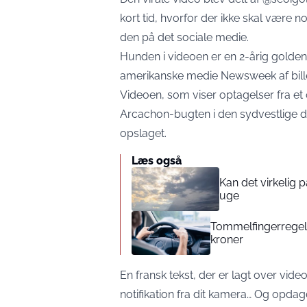
kort tid, hvorfor der ikke skal være n
den på det sociale medie.
Hunden i videoen er en 2-årig golden 
amerikanske medie Newsweek af billed
Videoen, som viser optagelser fra et
Arcachon-bugten i den sydvestlige del
opslaget.
Læs også
Kan det virkelig
uge
Tommelfingerregel i
kroner
En fransk tekst, der er lagt over vid
notifikation fra dit kamera… Og opdag