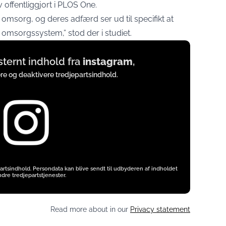
 offentliggjort i PLOS One.
msorg, og deres adfærd ser ud til specifikt at
omsorgssystem,” stod der i studiet.
ksternt indhold fra
instagram
,
ere og deaktivere tredjepartsindhold.
artsindhold. Persondata kan blive sendt til udbyderen af indholdet
dre tredjepartstjenester.
Read more about in our
Privacy statement