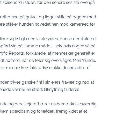
t spisebord i stuen, før den senere ses stå ovenpå
efter ned på gulvet og ligger stille på ryggen med
ere stikker hunden hovedet hen mod kameraet, før
e sig listigt i den virale video, kunne den ifølge et
 opført sig på samme måde – selv hvis nogen så på.
entific Reports, forklarede, at mennesker generelt er
fyldt adfærd, når de føler sig overvåget. Men ‘hunde,
r menneskers blik, udviser ikke denne adfærd’,
n trives ganske fint i sin ejers fravær og nød at
benede venner en stærk tilknytning til deres
unde og deres ejere ‘bærer en bemærkelsesværdig
ellem spædbarn og forælder’, fremgik det af et