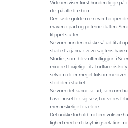
Videoen viser først hunden ligge på e
det på alle fire ben.
Den søde golden retriever hopper der
maven opad og poterne i luften. Sen
klippet slutter.
Selvom hunden måske så ud til at opfør
studie fra januar 2020 sagtens have
Studiet, som blev offentliggjort i Sci
mindre tilbøjelige til at udføre risiko
selvom de er meget følsomme over fo
stod der i studiet.
Selvom det kunne se ud, som om hunde
have huset for sig selv, har vores fir
menneskelige forældre.
Det unikke forhold mellem voksne h
lighed med en tilknytningsrelation m