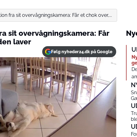
tion fra sit overvågningskamera: Får et chok over,...
 fra sit overvågningskamera: Får
Nye
den laver
U
Følg nyheder24.dk på Google
Ny
g
De
am
N
Sn
Gæ
U
Tr
bl
U
Fo