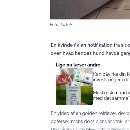
Foto: TikTok
En kvinde fik en notifikation fra sit
over, hvad hendes hund havde gang
Lige nu læser andre
Kan påvirke din 
investeringer i de
Muslimsk mand vin
med det samme”
En video af en golden retriever, der b
opførsel, mens dens ejer var væk, er 
Den virale video blev delt af @seoigol