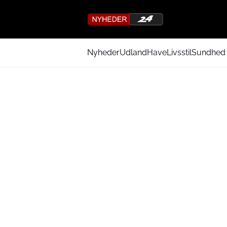
Nyheder
Udland
Have
Livsstil
Sundhed