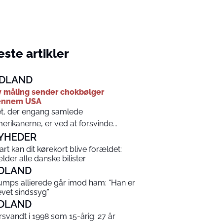
ste artikler
DLAND
 måling sender chokbølger
ennem USA
t, der engang samlede
erikanerne, er ved at forsvinde...
YHEDER
art kan dit kørekort blive forældet:
lder alle danske bilister
DLAND
umps allierede går imod ham: “Han er
evet sindssyg”
DLAND
rsvandt i 1998 som 15-årig: 27 år