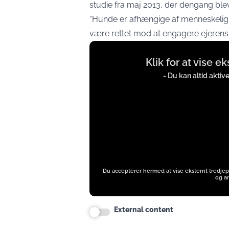
studie fra maj 2013, der dengang blev
“Hunde er afhængige af menneskelig o
være rettet mod at engagere ejerens 
Display
Klik for at vise e
content
from
- Du kan altid aktiv
instagram.com
Du accepterer hermed at vise eksternt tredjep
og an
External content