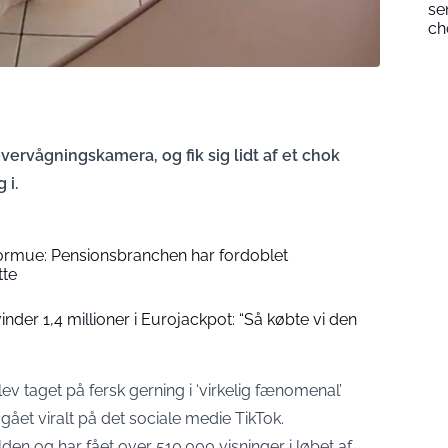
se
ch
 overvågningskamera, og fik sig lidt af et chok
 i.
formue: Pensionsbranchen har fordoblet
tte
der 1,4 millioner i Eurojackpot: “Så købte vi den
lev taget på fersk gerning i ‘virkelig fænomenal’
gået viralt på det sociale medie TikTok.
den og har fået over 510.000 visninger i løbet af