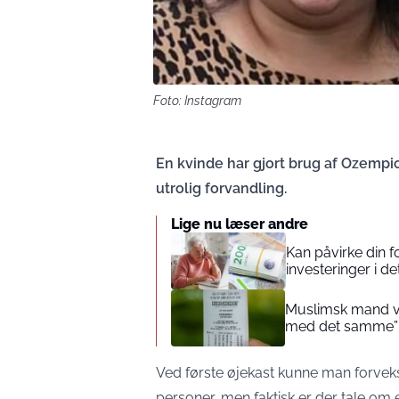
Foto: Instagram
En kvinde har gjort brug af Ozempi
utrolig forvandling.
Lige nu læser andre
Kan påvirke din 
investeringer i de
Muslimsk mand vin
med det samme”
Ved første øjekast kunne man forveks
personer, men faktisk er der tale o