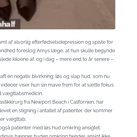
ramt af alvorlig efterfødselsdepression og spiste for
n sundhed foreslog Amys læge, at hun skulle begynde
lede kiloene af, og i dag – mere end to år senere –
ft én negativ bivirkning: løs og slap hud, som nu
videoer viser hun sin mave frem for at sætte fokus
ed vægttabsmedicin.
lastikkirurg fra Newport Beach i Californien, har
plevet en stigning i antallet af patienter, der kommer
ter vægttab.
også patienter med løs hud omkring ansigtet,
eldigvis hænger huden omkring hendes ansigt ikke