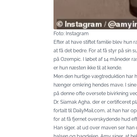
Foto: Instagram
Efter at have stiftet familie blev hun 
at få det bedre. For at få styr på si
på Ozempic. I løbet af 14 måneder ras
er hun næsten ikke til at kende.
Men den hurtige vægtreduktion har ha
hænger omkring hendes mave. I sine 
på denne ofte oversete bivirkning v
Dr. Siamak Agha, der er certificeret p
fortalt til DailyMail.com, at han har o
for at få fjernet overskydende hud ef
Han siger, at ud over maven ser han 
halsen og bagdelen. Amy siger, at h