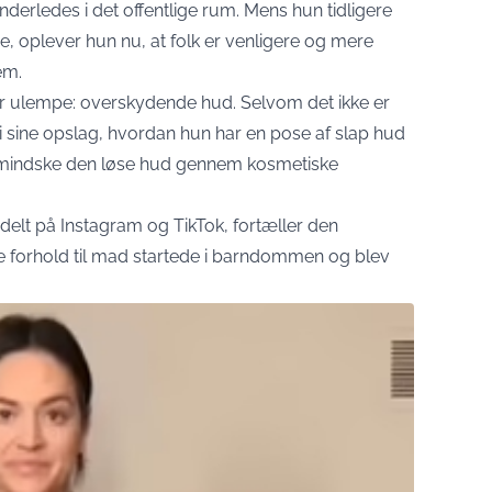
derledes i det offentlige rum. Mens hun tidligere
de, oplever hun nu, at folk er venligere og mere
em.
or ulempe: overskydende hud. Selvom det ikke er
y i sine opslag, hvordan hun har en pose af slap hud
 mindske den løse hud gennem kosmetiske
 delt på Instagram og TikTok, fortæller den
e forhold til mad startede i barndommen og blev