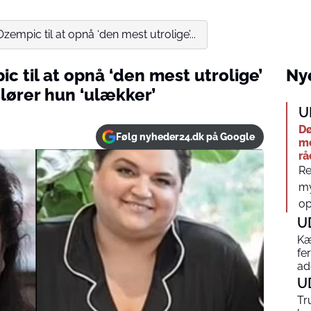
zempic til at opnå ‘den mest utrolige’...
c til at opnå ‘den mest utrolige’
Nye
lører hun ‘ulækker’
U
Dø
Følg nyheder24.dk på Google
me
rå
Re
my
op
U
Kæ
fe
ad
U
Tr