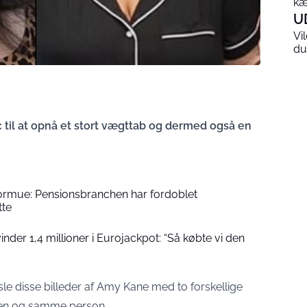
kæ
U
Vi
du
c til at opnå et stort vægttab og dermed også en
formue: Pensionsbranchen har fordoblet
tte
der 1,4 millioner i Eurojackpot: “Så købte vi den
le disse billeder af Amy Kane med to forskellige
m en og samme person.