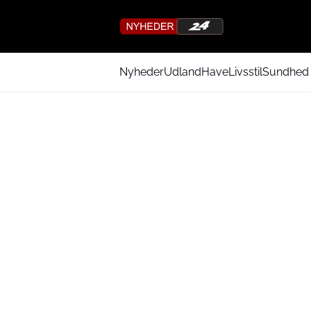
Nyheder
Udland
Have
Livsstil
Sundhed