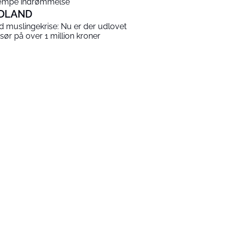
mpe indrømmelse
DLAND
ld muslingekrise: Nu er der udlovet
sør på over 1 million kroner