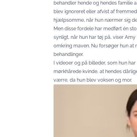
behandler hende og hendes familie an
blev ignoreret eller afvist af fremme
hjælpsomme, når hun nærmer sig d
Men disse fordele har medført én st
synligt, når hun har tøj på, viser Am
omkring maven. Nu forsøger hun at
behandlinger.
I videoer og på billeder, som hun har
mørkhårede kvinde, at hendes dårlig
værre, da hun blev voksen og mor.