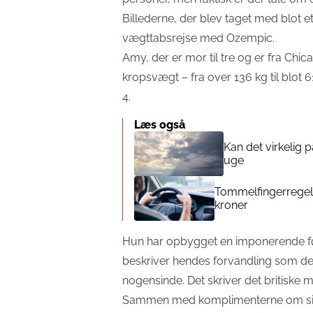
Billederne, der blev taget med blot e
vægttabsrejse med Ozempic.
Amy, der er mor til tre og er fra Chic
kropsvægt – fra over 136 kg til blot 61 
4.
Læs også
Kan det virkelig
uge
Tommelfingerregel i
kroner
Hun har opbygget en imponerende fø
beskriver hendes forvandling som de
nogensinde. Det skriver det britiske m
Sammen med komplimenterne om sit 