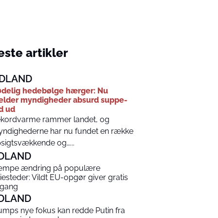
ste artikler
DLAND
delig hedebølge hærger: Nu
lder myndigheder absurd suppe-
d ud
kordvarme rammer landet, og
ndighederne har nu fundet en række
sigtsvækkende og…...
DLAND
mpe ændring på populære
riesteder: Vildt EU-opgør giver gratis
gang
DLAND
umps nye fokus kan redde Putin fra