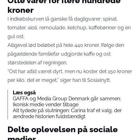
Otte varer for flere hundrede
kroner
I indkøbskurven lå ganske få dagligvarer: spinat,
tomater, aioli, remoulade, ketchup, kaffebønner og en
gul ost.
Alligevel lød beløbet på hele 440 kroner. Ifølge den
pågældende familiefar udgjorde kaffe og ost
størstedelen af regningen.
“Ost har altid været dyrt, men nu koster det 150 kroner
per kilo, det er meget,” siger han til
Sosialnytt
.
Læs også
GAFFA og Media Group Denmark går sammen:
Ikonisk medie vender tilbage
Alt tydede på slutningen: Carina traf et valg, der
ændrede historien fuldstændigt
Delte oplevelsen på sociale
medier