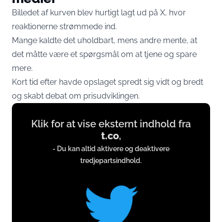
Billedet af kurven blev hurtigt lagt ud på X, hvor
reaktionerne strømmede ind.
Mange kaldte det uholdbart, mens andre mente, at
det måtte være et spørgsmål om at tjene og spare
mere.
Kort tid efter havde opslaget spredt sig vidt og bredt
og skabt debat om prisudviklingen.
Display
Klik for at vise eksternt indhold fra
content
t.co
,
from
- Du kan altid aktivere og deaktivere
t.co
tredjepartsindhold.