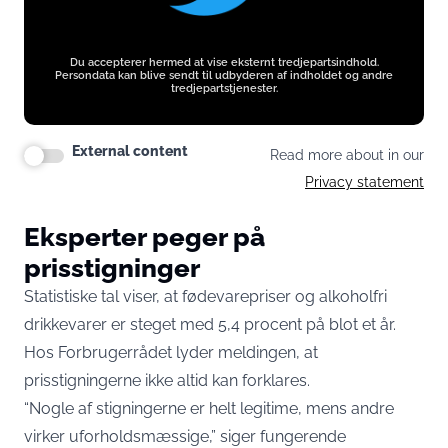
Du accepterer hermed at vise eksternt tredjepartsindhold.
Persondata kan blive sendt til udbyderen af indholdet og andre
tredjepartstjenester.
External content
Read more about in our
Privacy statement
Eksperter peger på
prisstigninger
Statistiske tal viser, at fødevarepriser og alkoholfri
drikkevarer er steget med 5,4 procent på blot et år.
Hos Forbrugerrådet lyder meldingen, at
prisstigningerne ikke altid kan forklares.
“Nogle af stigningerne er helt legitime, mens andre
virker uforholdsmæssige,” siger fungerende