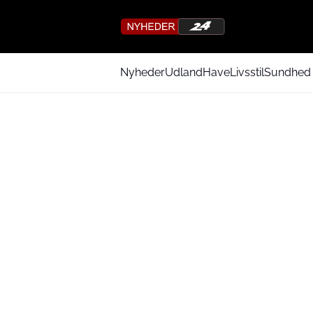
Nyheder
Udland
Have
Livsstil
Sundhed