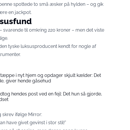
penne spottede to små æsker på hylden – og gik
ære en jackpot.
uksusfund
 – svarende til omkring 220 kroner – men det viste
lige.
en tyske luksusproducent kendt for nogle af
trumenter.
vtæppe i nyt hjem og opdager skjult kælder: Det
de, giver hende gåsehud
tog hendes post ved en fejl: Det hun så gjorde,
dset
g skrev ifølge
Mirror
:
n have givet gevinst i stor stil!”