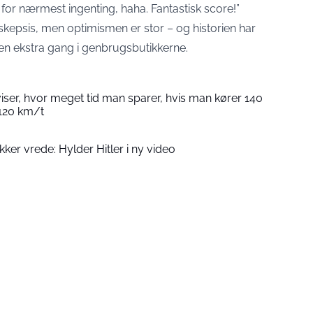
 for nærmest ingenting, haha. Fantastisk score!”
skepsis, men optimismen er stor – og historien har
e en ekstra gang i genbrugsbutikkerne.
ser, hvor meget tid man sparer, hvis man kører 140
 120 km/t
er vrede: Hylder Hitler i ny video