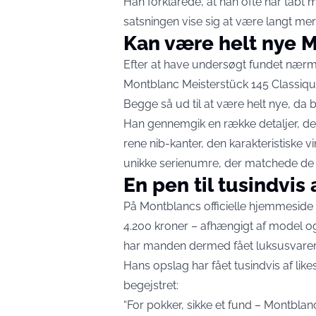
Han forklarede, at han ofte har tabt
satsningen vise sig at være langt mere
Kan være helt nye 
Efter at have undersøgt fundet nærme
Montblanc Meisterstück 145 Classiqu
Begge så ud til at være helt nye, da 
Han gennemgik en række detaljer, de
rene nib-kanter, den karakteristiske 
unikke serienumre, der matchede de 
En pen til tusindvis 
På Montblancs officielle hjemmeside 
4.200 kroner – afhængigt af model og
har manden dermed fået luksusvarer t
Hans opslag har fået tusindvis af li
begejstret:
“For pokker, sikke et fund – Montblan