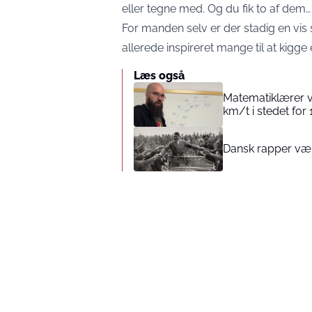
eller tegne med. Og du fik to af dem…
For manden selv er der stadig en vis 
allerede inspireret mange til at kigg
Læs også
Matematiklærer vi
km/t i stedet for
Dansk rapper vækk