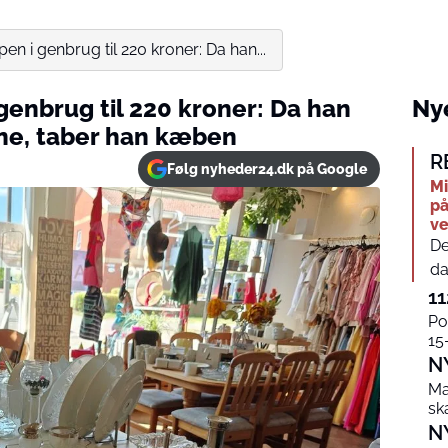
n i genbrug til 220 kroner: Da han...
genbrug til 220 kroner: Da han
Nye
ine, taber han kæben
R
Følg nyheder24.dk på Google
Mi
på
ve
De
da
11
Po
15
N
Ma
sk
N