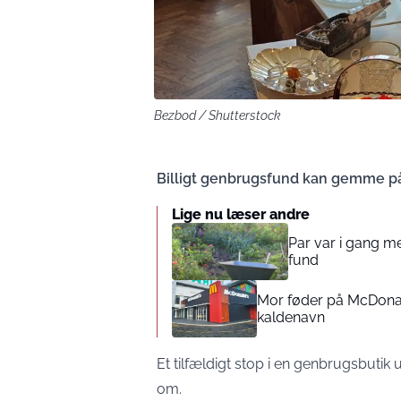
Bezbod / Shutterstock
Billigt genbrugsfund kan gemme p
Lige nu læser andre
Par var i gang me
fund
Mor føder på McDonald
kaldenavn
Et tilfældigt stop i en genbrugsbutik u
om.