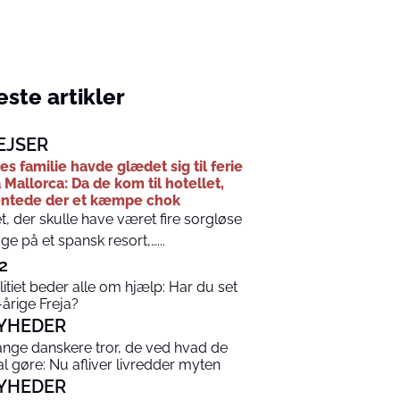
ste artikler
EJSER
es familie havde glædet sig til ferie
 Mallorca: Da de kom til hotellet,
ntede der et kæmpe chok
t, der skulle have været fire sorgløse
ge på et spansk resort,…...
2
litiet beder alle om hjælp: Har du set
-årige Freja?
YHEDER
nge danskere tror, de ved hvad de
al gøre: Nu afliver livredder myten
YHEDER