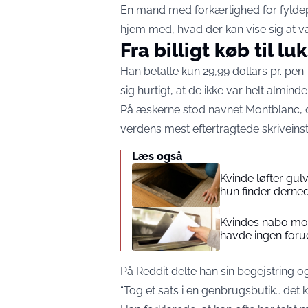
En mand med forkærlighed for fylde
hjem med, hvad der kan vise sig at v
Fra billigt køb til l
Han betalte kun 29,99 dollars pr. pen
sig hurtigt, at de ikke var helt alminde
På æskerne stod navnet Montblanc, d
verdens mest eftertragtede skriveins
Læs også
Kvinde løfter gul
hun finder derne
Kvindes nabo mod
havde ingen foru
På Reddit delte han sin begejstring o
“Tog et sats i en genbrugsbutik… det ka