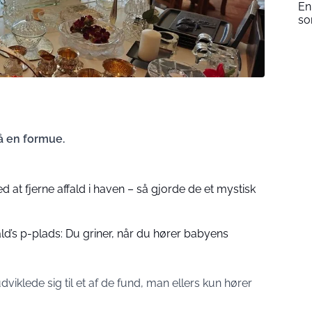
En
so
å en formue.
d at fjerne affald i haven – så gjorde de et mystisk
’s p-plads: Du griner, når du hører babyens
dviklede sig til et af de fund, man ellers kun hører