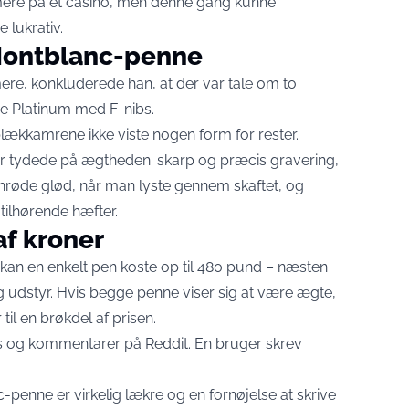
 mere på et casino, men denne gang kunne
 lukrativ.
Montblanc-penne
re, konkluderede han, at der var tale om to
e Platinum med F-nibs.
blækkamrene ikke viste nogen form for rester.
r tydede på ægtheden: skarp og præcis gravering,
vinrøde glød, når man lyste gennem skaftet, og
tilhørende hæfter.
af kroner
kan en enkelt pen koste op til 480 pund – næsten
 udstyr. Hvis begge penne viser sig at være ægte,
il en brøkdel af prisen.
kes og kommentarer på Reddit. En bruger skrev
c-penne er virkelig lækre og en fornøjelse at skrive