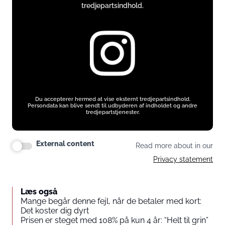
tredjepartsindhold.
Du accepterer hermed at vise eksternt tredjepartsindhold.
Persondata kan blive sendt til udbyderen af indholdet og andre
tredjepartstjenester.
External content
Read more about in our
Privacy statement
Læs også
Mange begår denne fejl, når de betaler med kort:
Det koster dig dyrt
Prisen er steget med 108% på kun 4 år: “Helt til grin”