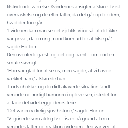
tilstødende værelse. Kvindernes ansigter afslører først
overraskelse og derefter latter, da det går op for dem,
hvad der foregår.
“I videoen kan man se det øjeblik, vi indså, at det ikke
var privat, da en ung mand kom ud for at hilse på,”
sagde Horton.
Den uventede gæst tog det dog pænt – om end en
smule søvnigt.
“Han var glad for at se os, men sagde, at vi havde
vækket ham,” afslørede hun.
Trods chokket og den lidt akavede situation fandt
veninderne hurtigt humoren i oplevelsen, i stedet for
at lade det ødelægge deres ferie.
“Det var en virkelig sjov historie,” sagde Horton.
“Vi grinede som aldrig før – især på grund af min
venindes latter og reaktion i videoen… Jeg var ved at