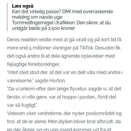
Læs også
Kan det virkelig passe? DMI med overraskende
melding om næste uge
Tommelfingerregel i trafikken: Den sikrer, at du
undgår bøde på 2.500 kroner
Deres reaktion endte med at gå viralt og på kort tid få
mere end 5 millioner visninger på TikTok. Desuden fik
det også andre til at dele lignende oplevelser med
fejlagtige feriebookinger.
“Intet sted stod der, at det var en delt villa med andre i
værelserne,” sagde Horton.
“Da vi ankom efter den lange flyvetur, sagde vi, at det
første, vi ville gøre, var at hoppe i poolen… fordi det
var så fugtigt.”
Videoen viser veninderne, der nyder poolområdet og
tror, at de er alene. Men idyllen bliver brat afbrudt, da
en dør åbner, og en ung mand kommer ud fra et