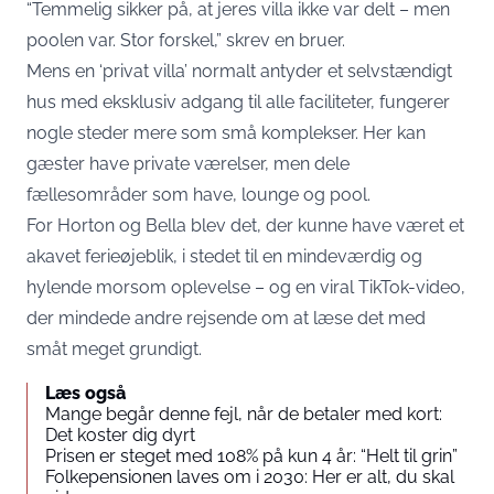
“Temmelig sikker på, at jeres villa ikke var delt – men
poolen var. Stor forskel,” skrev en bruer.
Mens en ‘privat villa’ normalt antyder et selvstændigt
hus med eksklusiv adgang til alle faciliteter, fungerer
nogle steder mere som små komplekser. Her kan
gæster have private værelser, men dele
fællesområder som have, lounge og pool.
For Horton og Bella blev det, der kunne have været et
akavet ferieøjeblik, i stedet til en mindeværdig og
hylende morsom oplevelse – og en viral TikTok-video,
der mindede andre rejsende om at læse det med
småt meget grundigt.
Læs også
Mange begår denne fejl, når de betaler med kort:
Det koster dig dyrt
Prisen er steget med 108% på kun 4 år: “Helt til grin”
Folkepensionen laves om i 2030: Her er alt, du skal