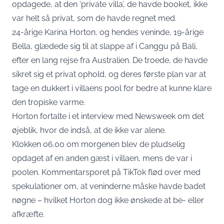
opdagede, at den ‘private villa’, de havde booket, ikke
var helt så privat, som de havde regnet med.
24-årige Karina Horton, og hendes veninde, 19-årige
Bella, glædede sig til at slappe af i Canggu på Bali,
efter en lang rejse fra Australien. De troede, de havde
sikret sig et privat ophold, og deres første plan var at
tage en dukkert i villaens pool for bedre at kunne klare
den tropiske varme.
Horton fortalte i et interview med Newsweek om det
øjeblik, hvor de indså, at de ikke var alene.
Klokken 06.00 om morgenen blev de pludselig
opdaget af en anden gæst i villaen, mens de var i
poolen. Kommentarsporet på TikTok flød over med
spekulationer om, at veninderne måske havde badet
nøgne – hvilket Horton dog ikke ønskede at be- eller
afkræfte.