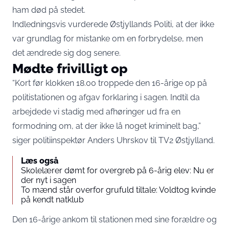
ham død på stedet.
Indledningsvis vurderede Østjyllands Politi, at der ikke
var grundlag for mistanke om en forbrydelse, men
det ændrede sig dog senere.
Mødte frivilligt op
“Kort før klokken 18.00 troppede den 16-årige op på
politistationen og afgav forklaring i sagen. Indtil da
arbejdede vi stadig med afhøringer ud fra en
formodning om, at der ikke lå noget kriminelt bag,”
siger politiinspektør Anders Uhrskov til
TV2 Østjylland
.
Læs også
Skolelærer dømt for overgreb på 6-årig elev: Nu er
der nyt i sagen
To mænd står overfor grufuld tiltale: Voldtog kvinde
på kendt natklub
Den 16-årige ankom til stationen med sine forældre og