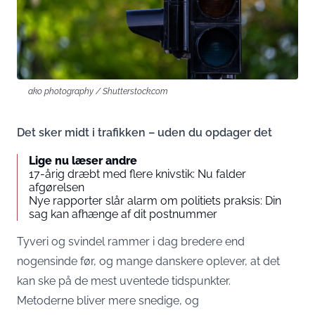
ako photography / Shutterstock.com
Det sker midt i trafikken – uden du opdager det
Lige nu læser andre
17-årig dræbt med flere knivstik: Nu falder
afgørelsen
Nye rapporter slår alarm om politiets praksis: Din
sag kan afhænge af dit postnummer
Tyveri og svindel rammer i dag bredere end
nogensinde før, og mange danskere oplever, at det
kan ske på de mest uventede tidspunkter.
Metoderne bliver mere snedige, og