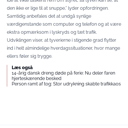
idé at vikle taskens rem om styret, så tyven kan se, at
den ikke er lige til at snuppe,” lyder opfordringen.
Samtidig anbefales det at undgå synlige
værdigenstande som computer og telefon og at være
ekstra opmærksom i lyskryds og tæt trafik.
Udviklingen viser, at tyverierne i stigende grad flytter
ind i helt almindelige hverdagssituationer, hvor mange
ellers føler sig trygge.
Læs også
14-årig dansk dreng døde på ferie: Nu deler faren
hjerteskærende besked
Person ramt af tog: Stor udrykning skabte trafikkaos