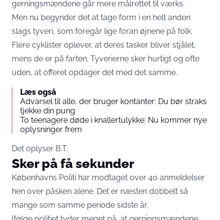
gerningsmændene går mere målrettet til værks.
Men nu begynder det at tage form i en helt anden
slags tyveri, som foregår lige foran øjnene på folk.
Flere cyklister oplever, at deres tasker bliver stjålet,
mens de er på farten. Tyverierne sker hurtigt og ofte
uden, at offeret opdager det med det samme.
Læs også
Advarsel til alle, der bruger kontanter: Du bør straks
tjekke din pung
To teenagere døde i knallertulykke: Nu kommer nye
oplysninger frem
Det oplyser
B.T.
Sker på få sekunder
Københavns Politi har modtaget over 40 anmeldelser
hen over påsken alene. Det er næsten dobbelt så
mange som samme periode sidste år.
Ifølge politiet tyder meget på, at gerningsmændene