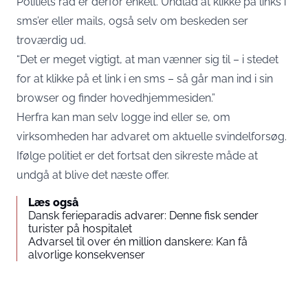
Politiets råd er derfor enkelt. Undlad at klikke på links i
sms’er eller mails, også selv om beskeden ser
troværdig ud.
“Det er meget vigtigt, at man vænner sig til – i stedet
for at klikke på et link i en sms – så går man ind i sin
browser og finder hovedhjemmesiden.”
Herfra kan man selv logge ind eller se, om
virksomheden har advaret om aktuelle svindelforsøg.
Ifølge politiet er det fortsat den sikreste måde at
undgå at blive det næste offer.
Læs også
Dansk ferieparadis advarer: Denne fisk sender
turister på hospitalet
Advarsel til over én million danskere: Kan få
alvorlige konsekvenser