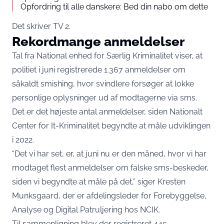
Opfordring til alle danskere: Bed din nabo om dette
Det skriver
TV 2.
Rekordmange anmeldelser
Tal fra National enhed for Særlig Kriminalitet viser, at
politiet i juni registrerede 1.367 anmeldelser om
såkaldt smishing, hvor svindlere forsøger at lokke
personlige oplysninger ud af modtagerne via sms.
Det er det højeste antal anmeldelser, siden Nationalt
Center for It-Kriminalitet begyndte at måle udviklingen
i 2022.
“Det vi har set, er, at juni nu er den måned, hvor vi har
modtaget flest anmeldelser om falske sms-beskeder,
siden vi begyndte at måle på det,” siger Kresten
Munksgaard, der er afdelingsleder for Forebyggelse,
Analyse og Digital Patruljering hos NCIK.
Til sammenligning blev der registreret 445