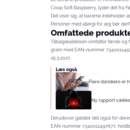
Coop Soft Raspberry, lyder det fra
F
Det viser sig, at barerne indeholder 
Personer med allergi for æg bør derf
Omfattede produkt
Tilbagekaldelsen omfatter første og
gram med EAN-nummer 73400114976
25.3.2027.
Læs også
Flere danskere er h
Ny rapport vækker
Derudover gælder det også for dere
EAN-nummer 7340011497677, holdbar t