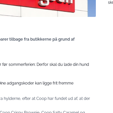
sk
rer tilbage fra butikkerne på grund af
 før sommerferien: Derfor skal du lade din hund
: Dine adgangskoder kan ligge frit fremme
a hylderne, efter at Coop har fundet ud af, at der
s Coop Crispy Brownie, Coop Salty Caramel og