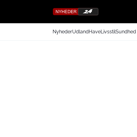
Nyheder
Udland
Have
Livsstil
Sundhed