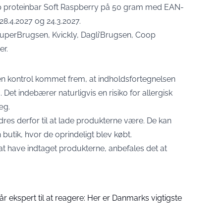
op proteinbar Soft Raspberry på 50 gram med EAN-
8.4.2027 og 24.3.2027.
SuperBrugsen, Kvickly, Dagli’Brugsen, Coop
er.
en kontrol kommet frem, at indholdsfortegnelsen
et indebærer naturligvis en risiko for allergisk
æg.
res derfor til at lade produkterne være. De kan
n butik, hvor de oprindeligt blev købt.
t have indtaget produkterne, anbefales det at
år ekspert til at reagere: Her er Danmarks vigtigste