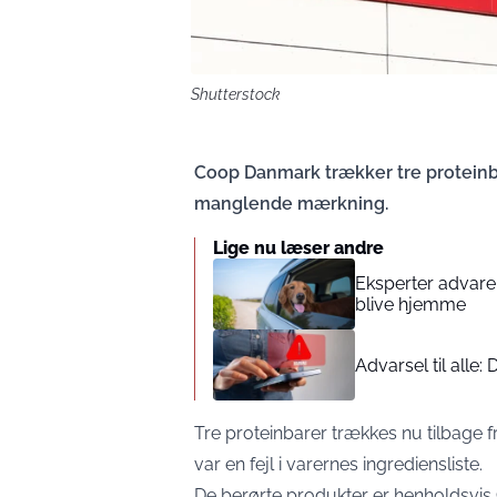
Shutterstock
Coop Danmark trækker tre proteinba
manglende mærkning.
Lige nu læser andre
Eksperter advarer
blive hjemme
Advarsel til alle
Tre proteinbarer trækkes nu tilbage fr
var en fejl i varernes ingrediensliste.
De berørte produkter er henholdsvi