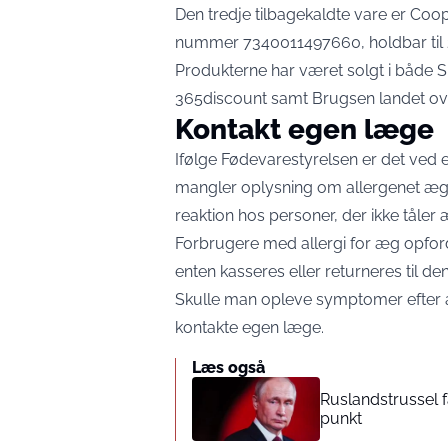
Den tredje tilbagekaldte vare er Co
nummer 7340011497660, holdbar til 2
Produkterne har været solgt i både 
365discount samt Brugsen landet ov
Kontakt egen læge
Ifølge Fødevarestyrelsen er det ved 
mangler oplysning om allergenet æg. D
reaktion hos personer, der ikke tåler 
Forbrugere med allergi for æg opford
enten kasseres eller returneres til de
Skulle man opleve symptomer efter a
kontakte egen læge.
Læs også
Ruslandstrussel f
punkt