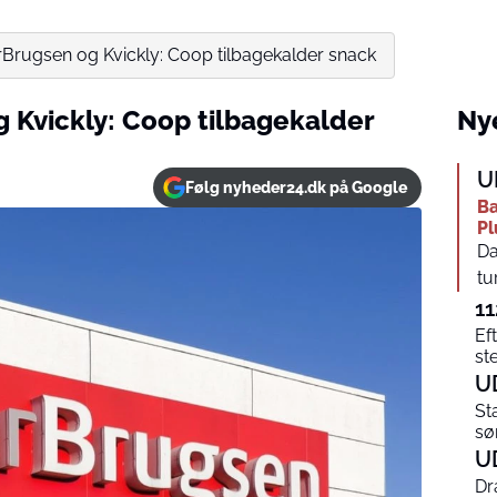
rBrugsen og Kvickly: Coop tilbagekalder snack
g Kvickly: Coop tilbagekalder
Nye
U
Følg nyheder24.dk på Google
Ba
Pl
Da
tu
11
Ef
st
U
St
sø
U
Dr