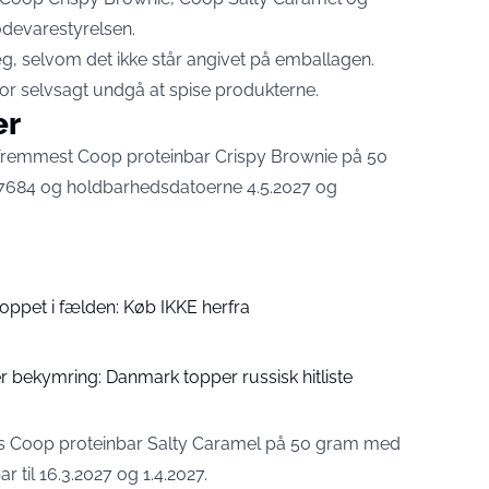
ødevarestyrelsen
.
æg, selvom det ikke står angivet på emballagen.
or selvsagt undgå at spise produkterne.
er
 fremmest Coop proteinbar Crispy Brownie på 50
84 og holdbarhedsdatoerne 4.5.2027 og
oppet i fælden: Køb IKKE herfra
 bekymring: Danmark topper russisk hitliste
s Coop proteinbar Salty Caramel på 50 gram med
il 16.3.2027 og 1.4.2027.