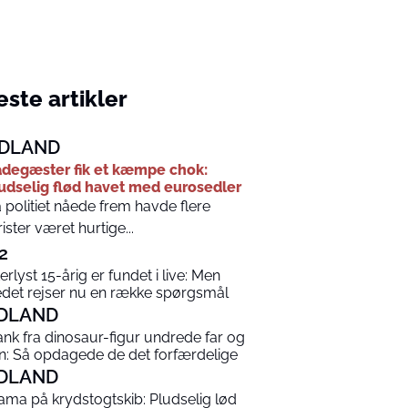
ste artikler
DLAND
degæster fik et kæmpe chok:
udselig flød havet med eurosedler
 politiet nåede frem havde flere
rister været hurtige...
2
terlyst 15-årig er fundet i live: Men
edet rejser nu en række spørgsmål
DLAND
ank fra dinosaur-figur undrede far og
n: Så opdagede de det forfærdelige
DLAND
ama på krydstogtskib: Pludselig lød