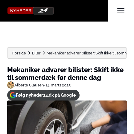
Forside
Biler
Mekaniker advarer bilister: Skift ikke til somme
Mekaniker advarer bilister: Skift ikke
til sommerdæk før denne dag
Alberte Clausen
•
14. marts 2025
Følg nyheder24.dk på Google