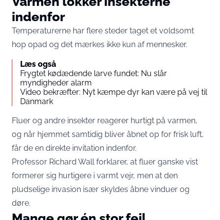
Varmen lokker insekterne
indenfor
Temperaturerne har flere steder taget et voldsomt
hop opad og det mærkes ikke kun af mennesker.
Læs også
Frygtet kødædende larve fundet: Nu slår
myndigheder alarm
Video bekræfter: Nyt kæmpe dyr kan være på vej til
Danmark
Fluer og andre insekter reagerer hurtigt på varmen,
og når hjemmet samtidig bliver åbnet op for frisk luft,
får de en direkte invitation indenfor.
Professor Richard Wall forklarer, at fluer ganske vist
formerer sig hurtigere i varmt vejr, men at den
pludselige invasion især skyldes åbne vinduer og
døre.
Mange gør én stor fejl