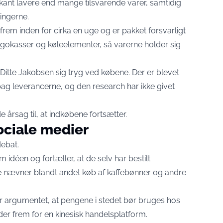
rkant lavere end mange tilsvarende varer, samtidig
ningerne.
em inden for cirka en uge og er pakket forsvarligt
kasser og køleelementer, så varerne holder sig
Ditte Jakobsen sig tryg ved købene. Der er blevet
g leverancerne, og den research har ikke givet
 årsag til, at indkøbene fortsætter.
ociale medier
debat.
idéen og fortæller, at de selv har bestilt
 nævner blandt andet køb af kaffebønner og andre
der argumentet, at pengene i stedet bør bruges hos
er frem for en kinesisk handelsplatform.