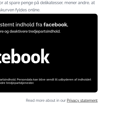
r at spare penge på delikatesser, mener andre, at
skurven fyldes online.
eksternt indhold fra
facebook
,
ere og deaktivere tredjepartsindhold.
artsindhold. Persondata kan blive sendt til udbyderen af indholdet
dre tredjepartstjenester.
Read more about in our
Privacy statement