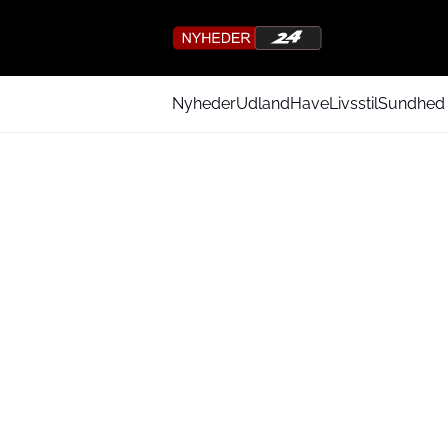
Nyheder
Udland
Have
Livsstil
Sundhed