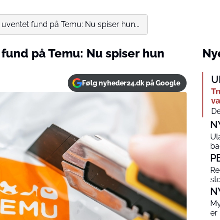
t uventet fund på Temu: Nu spiser hun...
 fund på Temu: Nu spiser hun
Nye
U
Følg nyheder24.dk på Google
Tr
væ
De
N
Ul
ba
P
Re
st
N
My
er