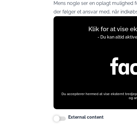
Mens nogle ser en oplagt mulighed fo
der følger et ansvar med, når indkøb
Display
Klik for at vise 
content
from
- Du kan altid aktiv
www.facebook.com
Du accepterer hermed at vise eksternt tredjep
og an
External content