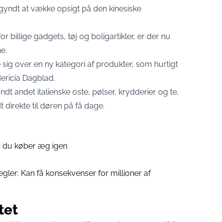
gyndt at vække opsigt på den kinesiske
 billige gadgets, tøj og boligartikler, er der nu
e.
te sig over en ny kategori af produkter, som hurtigt
ericia Dagblad
.
dt andet italienske oste, pølser, krydderier og te,
 direkte til døren på få dage.
før du køber æg igen
egler: Kan få konsekvenser for millioner af
tet