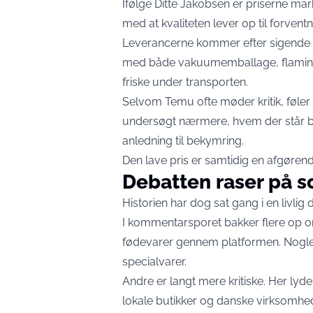
Ifølge Ditte Jakobsen er priserne ma
med at kvaliteten lever op til forvent
Leverancerne kommer efter sigende fr
med både vakuumemballage, flamingo
friske under transporten.
Selvom Temu ofte møder kritik, føler 
undersøgt nærmere, hvem der står ba
anledning til bekymring.
Den lave pris er samtidig en afgørende
Debatten raser på s
Historien har dog sat gang i en livlig 
I kommentarsporet bakker flere op om 
fødevarer gennem platformen. Nogle
specialvarer.
Andre er langt mere kritiske. Her ly
lokale butikker og danske virksomhed