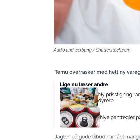
Audio und werbung / Shutterstock.com
Temu overrasker med helt ny vare
Lige nu læser andre
Ny prisstigning r
dyrere
Nye pantregler på
Jagten på gode tilbud har fået mange 