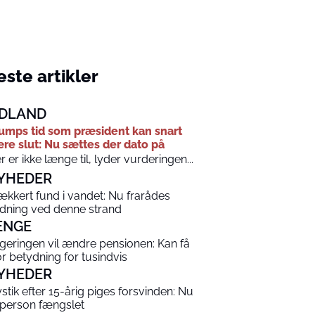
ste artikler
DLAND
umps tid som præsident kan snart
re slut: Nu sættes der dato på
r er ikke længe til, lyder vurderingen...
YHEDER
ækkert fund i vandet: Nu frarådes
dning ved denne strand
ENGE
geringen vil ændre pensionen: Kan få
or betydning for tusindvis
YHEDER
stik efter 15-årig piges forsvinden: Nu
 person fængslet