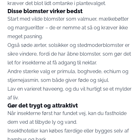
kræver det blot lidt omtanke i plantevalget.
Disse blomster virker bedst
Start med vilde blomster som valmuer, mælkebøtter
og margueritter – de er nemme at så og kræver ikke
meget pasning.
Også søde ærter, solsikker og stedmoderblomster er
sikre vindere, fordi de har åbne blomster, som gør det
let for insekterne at få adgang til nektar.
Andre stærke valg er primula, boghvede, echium og
stjernejasmin, som både giver føde og skjul.
Lav en varieret haveeng, og du vil hurtigt se et mylder
af liv.
Gør det trygt og attraktivt
Når insekterne først har fundet vej, kan du fastholde
dem ved at tilbyde ly og vand.
Insekthoteller kan købes færdige eller bygges selv af
bambus og bark.