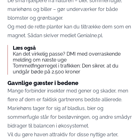
De små hjælpere fra naturen – bier, sommerfugle,
mariehøns og biller – gør underværker for både
blomster og grøntsager.
Og med de rette planter kan du tiltrække dem som en
magnet. Sådan skriver mediet
Genialne.pl
.
Læs også
Kan det virkelig passe? DMI med overraskende
melding om næste uge
Tommelfingerregel i trafikken: Den sikrer, at du
undgår bøde på 2.500 kroner
Gavnlige gæster i bedene
Mange forbinder insekter med gener og skader, men
flere af dem er faktisk gartnerens bedste allierede.
Mariehøns tager for sig af bladlus, bier og
sommerfugle står for bestøvningen, og andre smådyr
bidrager til balancen i økosystemet.
Vil du gøre haven attraktiv for disse nyttige arter,